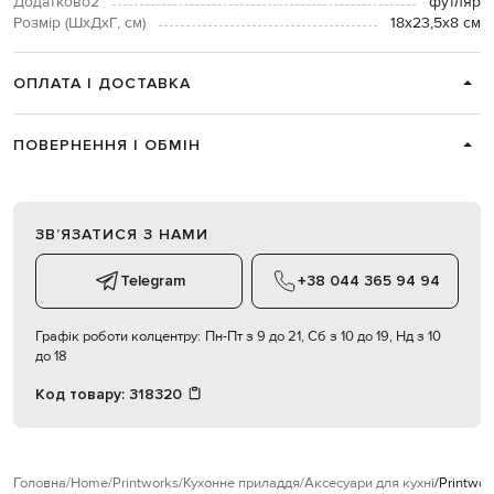
Додатково2
футляр
Розмір (ШхДхГ, см)
18x23,5x8 см
ОПЛАТА І ДОСТАВКА
ПОВЕРНЕННЯ І ОБМІН
ЗВʼЯЗАТИСЯ З НАМИ
Telegram
+38 044 365 94 94
Графік роботи колцентру:
Пн-Пт з 9 до 21, Сб з 10 до 19, Нд з 10
до 18
Код товару:
318320
Головна
Home
Printworks
Кухонне приладдя
Аксесуари для кухні
Printwor