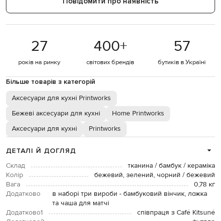
Повідомити про наявність
27
400
+
57
років на ринку
світових брендів
бутиків в Україні
Більше товарів з категорій
Аксесуари для кухні Printworks
Бежеві аксесуари для кухні
Home Printworks
Аксесуари для кухні
Printworks
ДЕТАЛІ Й ДОГЛЯД
Склад
тканина / бамбук / кераміка
Колір
бежевий, зелений, чорний / бежевий
Вага
0,78 кг
Додатково
в наборі три вироби - бамбуковий вінчик, ложка
та чаша для матчі
Додатково1
співпраця з Café Kitsuné