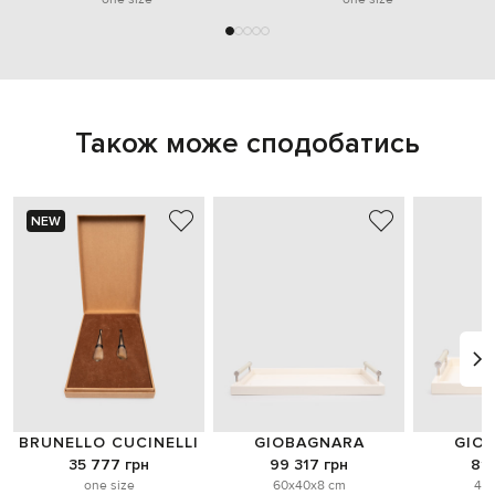
Також може сподобатись
NEW
BRUNELLO CUCINELLI
GIOBAGNARA
GIO
35 777 грн
99 317 грн
81 
one size
60x40x8 cm
46x