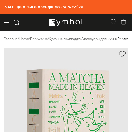
SALE ще більше брендів до -50% SS`26
Головна
Home
Printworks
Кухонне приладдя
Аксесуари для кухні
Printwor