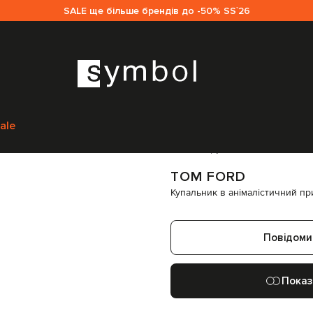
SALE ще більше брендів до -50% SS`26
ки і пляжний одяг
Роздільні купальники
Tom Ford Купальник в анім
ale
Код товару:
245580
TOM FORD
Купальник в анімалістичний п
Повідоми
Показ