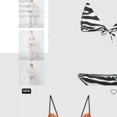
Застібка:
Розмір:
Догляд:
Зріст моделі:
Головна
Жінкам
Tom Ford
Одяг
Купальни
NEW