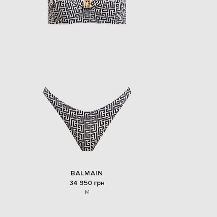
EUR
Slovakia
€
EUR
Slovenia
€
EUR
Spain
€
EUR
Sweden
€
UAH
Ukraine
₴
EUR
Other
€
BALMAIN
34 950 грн
M