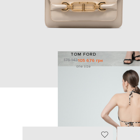
TOM FORD
176 143
105 676 грн
one size