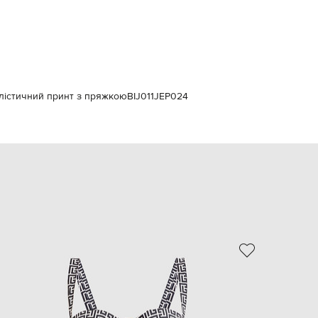
Italy
€
EUR
Latvia
€
EUR
Lithuania
алістичний принт з пряжкою
BIJ011JEP024
€
EUR
Luxembourg
€
EUR
Netherlands
€
PLN
Poland
zł
NEW
EUR
Portugal
€
EUR
Romania
€