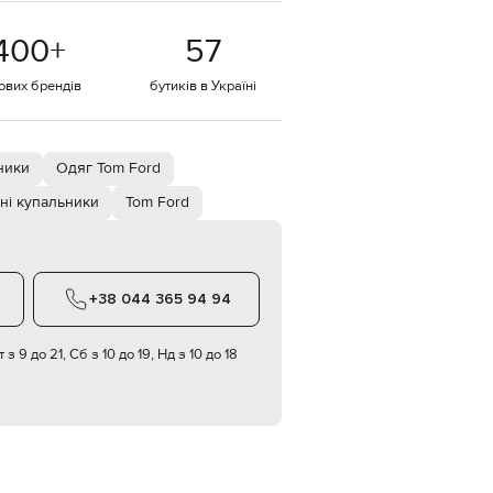
EUR
400
+
57
Denmark
€
тових брендів
бутиків в Україні
EUR
Estonia
€
EUR
ники
Одяг Tom Ford
Finland
€
ні купальники
Tom Ford
EUR
France
€
EUR
+38 044 365 94 94
Germany
€
 з 9 до 21, Сб з 10 до 19, Нд з 10 до 18
EUR
Greece
€
EUR
Hungary
€
EUR