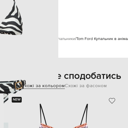
зав'язки
М
ручне прання
175 см
ки і пляжний одяг
Роздільні купальники
Tom Ford Купальник в анім
Також може сподобатись
Схожі за кольором
Схожі за фасоном
NEW