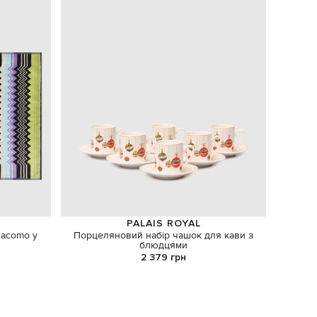
PALAIS ROYAL
iacomo у
Порцеляновий набір чашок для кави з
Велика
блюдцями
2 379 грн