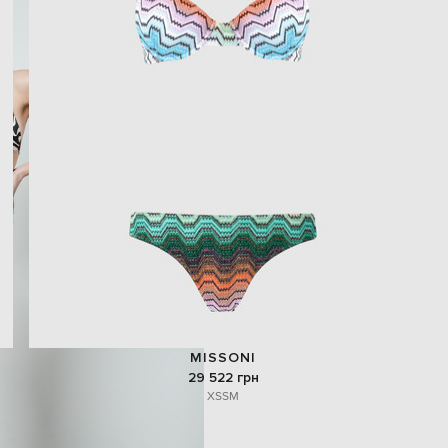
MISSONI
29 522 грн
XS
S
M