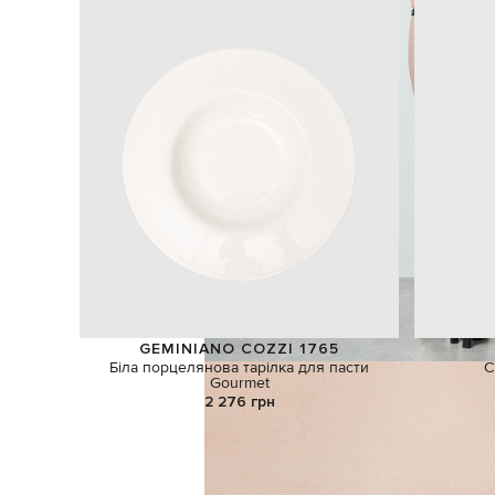
GEMINIANO COZZI 1765
Біла порцелянова тарілка для пасти
С
Gourmet
2 276 грн