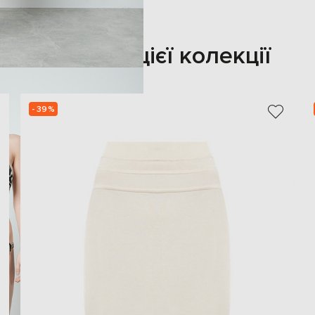
Також з цієї колекції
- 39%