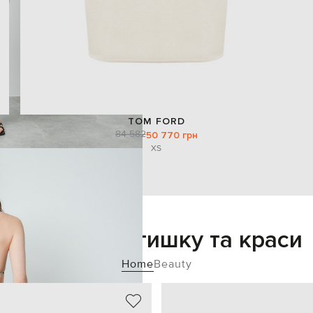
TOM FORD
84 582
50 770 грн
XS
Додайте затишку та краси
Home
Beauty