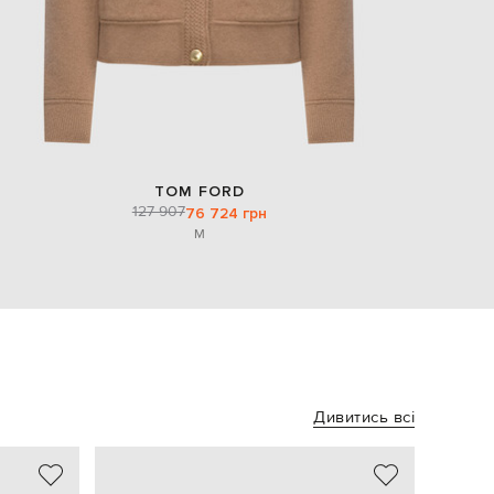
TOM FORD
127 907
76 724 грн
M
Дивитись всі
NEW