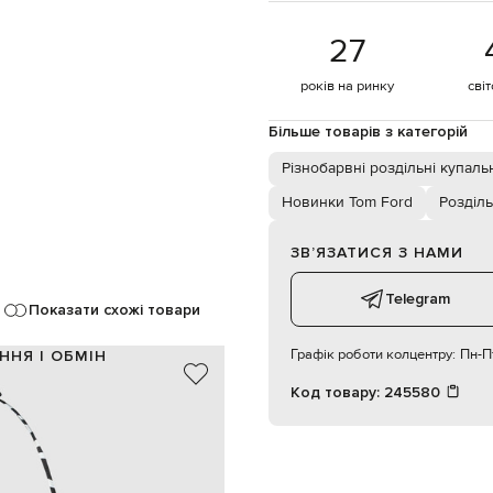
27
років на ринку
сві
Більше товарів з категорій
Різнобарвні роздільні купаль
Новинки Tom Ford
Розділь
ЗВʼЯЗАТИСЯ З НАМИ
Telegram
Показати схожі товари
Графік роботи колцентру:
Пн-Пт
ННЯ І ОБМІН
Код товару:
245580
80% поліамід, 20% еластан
85% поліамід, 15% еластан
Італія
чорний, білий
пряжка з гравіюванням логотипа