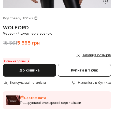
ШУКАЄТЕ НОВИЙ ОБРАЗ?
Давайте підберемо щось ще
Код товару:
82190
WOLFORD
Схожі товари
Червоний джемпер з вовною
18 561
5 585 грн
Таблиця розмірів
Остання одиниця
До кошика
Купити в 1 клік
Консультація стиліста
Наявність в бутиках
Сертифікати
Подарункові електронні сертифікати