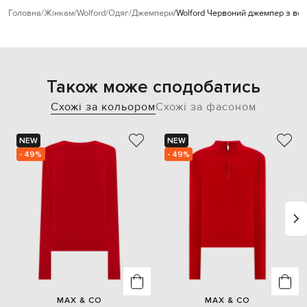
Головна
Жінкам
Wolford
Одяг
Джемпери
Wolford Червоний джемпер з во
Також може сподобатись
Схожі за кольором
Схожі за фасоном
NEW
NEW
- 49%
- 49%
MAX & CO
MAX & CO