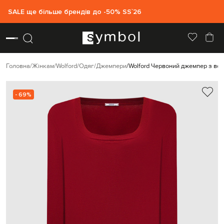
SALE ще більше брендів до -50% SS`26
Головна
Жінкам
Wolford
Одяг
Джемпери
Wolford Червоний джемпер з во
- 69%