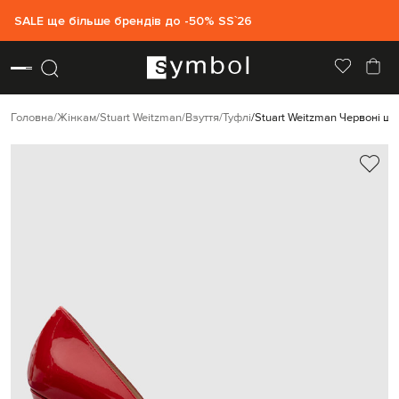
SALE ще більше брендів до -50% SS`26
Головна
Жінкам
Stuart Weitzman
Взуття
Туфлі
Stuart Weitzman Червоні шк