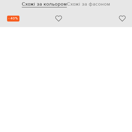
Схожі за кольором
Схожі за фасоном
- 40%
LE SILLA
BABE PAY PLS
34 743
20 836 грн
15 304 грн
36
39
40.5
36
40