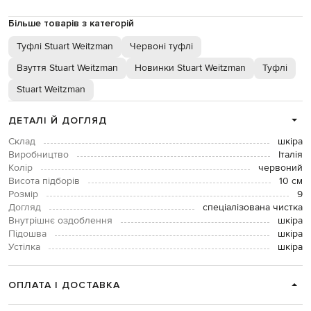
Більше товарів з категорій
Туфлі Stuart Weitzman
Червоні туфлі
Взуття Stuart Weitzman
Новинки Stuart Weitzman
Туфлі
Stuart Weitzman
ДЕТАЛІ Й ДОГЛЯД
Склад
шкіра
Виробництво
Італія
Колір
червоний
Висота підборів
10 см
Розмір
9
Догляд
спеціалізована чистка
Внутрішнє оздоблення
шкіра
Підошва
шкіра
Устілка
шкіра
ОПЛАТА І ДОСТАВКА