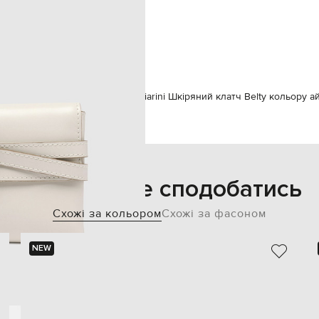
ділення для пластикових карток
19х12,5х2 см
спеціалізована чистка
інші матеріали
 Chiarini
Сумки
Клатчі
Gianni Chiarini Шкіряний клатч Belty кольору а
Також може сподобатись
Схожі за кольором
Схожі за фасоном
NEW