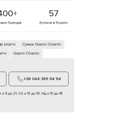
EUR
400
+
57
Denmark
€
тових брендів
бутиків в Україні
EUR
Estonia
€
EUR
і клатчі
Сумки Gianni Chiarini
Finland
€
атчі
Gianni Chiarini
EUR
France
€
EUR
+38 044 365 94 94
Germany
€
 з 9 до 21, Сб з 10 до 19, Нд з 10 до 18
EUR
Greece
€
EUR
Hungary
€
EUR