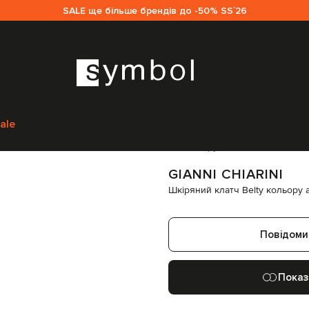
SALE ще більше брендів до -50% SS`26
 Chiarini
Сумки
Клатчі
Gianni Chiarini Шкіряний клатч Belty кольору а
ale
Код товару:
335890
GIANNI CHIARINI
Шкіряний клатч Belty кольору 
Повідоми
Показ