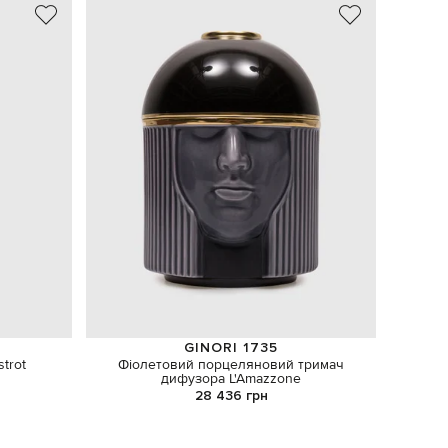
GINORI 1735
trot
Фіолетовий порцеляновий тримач
Набір
дифузора L'Amazzone
28 436 грн