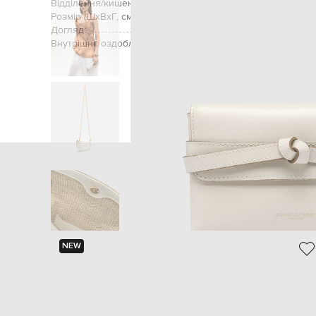
Відділення/кишені (внутрішні):
одне відділення, від
Розмір (ШхВхГ, см):
Догляд:
Внутрішнє оздоблення:
Головна
Жінкам
Gianni
NEW