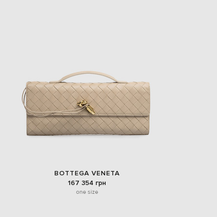
EUR
Slovakia
€
EUR
Slovenia
€
EUR
Spain
€
EUR
Sweden
€
UAH
Ukraine
₴
EUR
Other
€
BOTTEGA VENETA
167 354 грн
one size