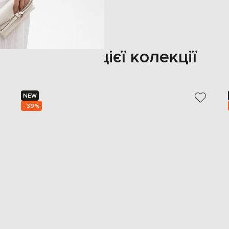
Також з цієї колекції
NEW
- 39%