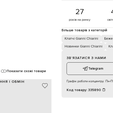
27
років на ринку
сві
Більше товарів з категорій
Клатчі Gianni Chiarini
Бежев
Новинки Gianni Chiarini
Кл
ЗВʼЯЗАТИСЯ З НАМИ
Telegram
Показати схожі товари
Графік роботи колцентру:
Пн-Пт
ННЯ І ОБМІН
Код товару:
335890
шкіра
айворі
принт логотипа, вузол
ручка-ланцюжок заввишки 62 см
магнітна кнопка