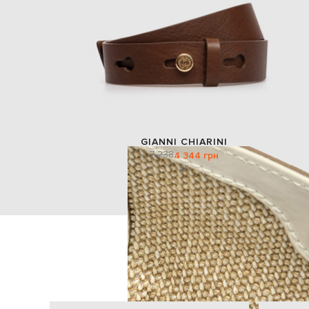
GIANNI CHIARINI
7 238
4 344 грн
85