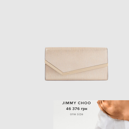
JIMMY CHOO
46 376 грн
one size