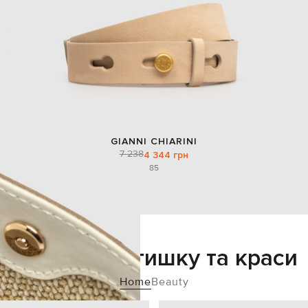
GIANNI CHIARINI
7 238
4 344 грн
85
Додайте затишку та краси
Home
Beauty