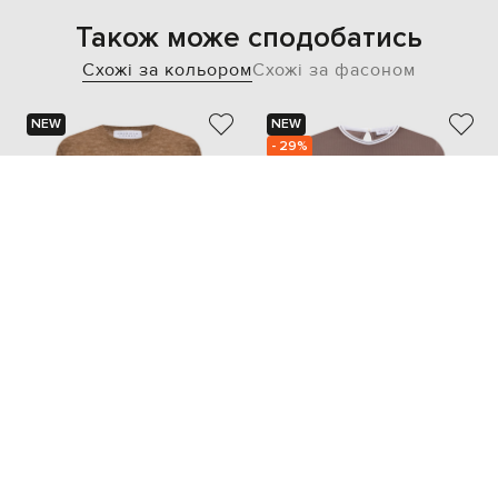
Також може сподобатись
Схожі за кольором
Схожі за фасоном
NEW
NEW
- 29%
GABRIELA HEARST
BRUNELLO CUCINELLI
41 413
32 520 грн
29 005 грн
M
L
S
M