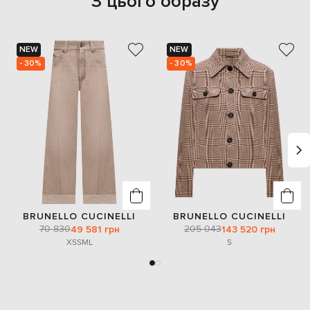
З цього образу
NEW
NEW
- 30%
- 30%
BRUNELLO CUCINELLI
BRUNELLO CUCINELLI
70 830
205 043
49 581 грн
143 520 грн
XS
S
M
L
S