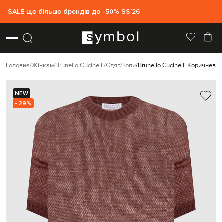
SALE ще більше брендів до -50% SS`26
Головна
Жінкам
Brunello Cucinelli
Одяг
Топи
Brunello Cucinelli Коричневи
NEW
- 29%