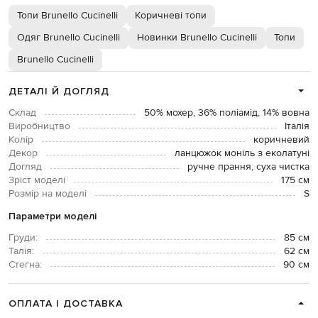
Топи Brunello Cucinelli
Коричневі топи
Одяг Brunello Cucinelli
Новинки Brunello Cucinelli
Топи
Brunello Cucinelli
ДЕТАЛІ Й ДОГЛЯД
Склад
50% мохер, 36% поліамід, 14% вовна
Виробництво
Італія
Колір
коричневий
Декор
ланцюжок моніль з еколатуні
Догляд
ручне прання, суха чистка
Зріст моделі
175 см
Розмір на моделі
S
Параметри моделі
Груди:
85 см
Талія:
62 см
Стегна:
90 см
ОПЛАТА І ДОСТАВКА