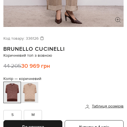
ШУКАЄТЕ НОВИЙ ОБРАЗ?
Давайте підберемо щось ще
Код товару:
336126
BRUNELLO CUCINELLI
Схожі товари
Коричневий топ з вовною
44 205
30 969 грн
Колір —
коричневий
Таблиця розмірів
S
M