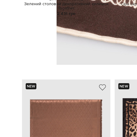
Зелений столовий декоративний килимок
Сіра ск
Together
2 431 грн
NEW
NEW