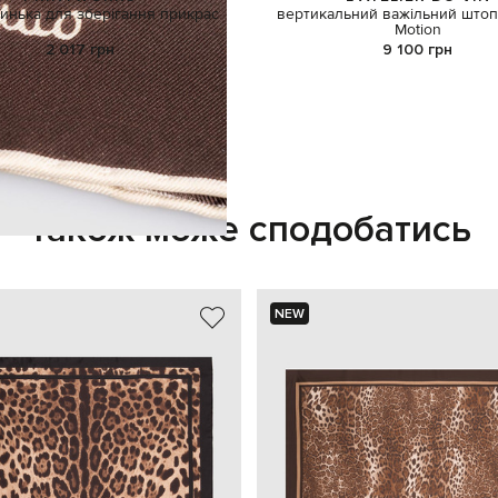
ринька для зберігання прикрас
вертикальний важільний што
Motion
2 017 грн
9 100 грн
Також може сподобатись
NEW