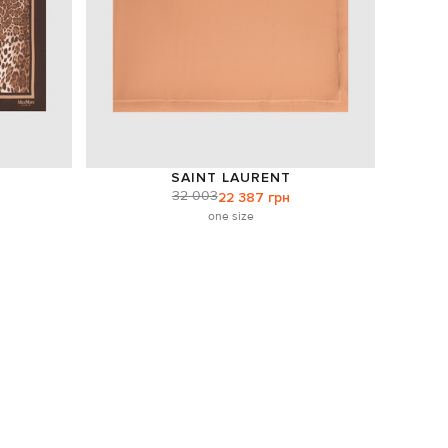
SAINT LAURENT
32 003
22 387 грн
one size