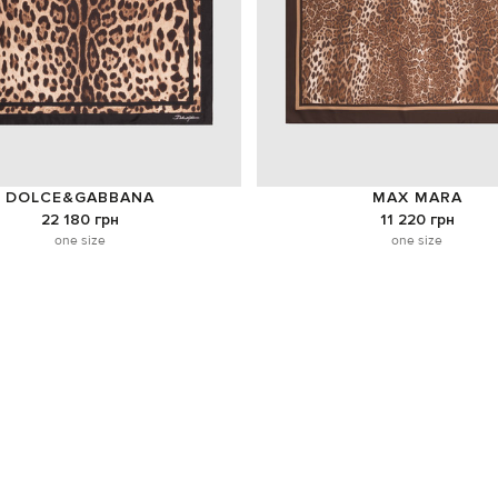
DOLCE&GABBANA
MAX MARA
22 180 грн
11 220 грн
one size
one size