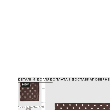
ДЕТАЛІ Й ДОГЛЯД
ОПЛАТА І ДОСТАВКА
ПОВЕРНЕ
NEW
Склад:
Виробництво:
Колір:
Декор:
візерунок горо
Розмір (ДхШ, см):