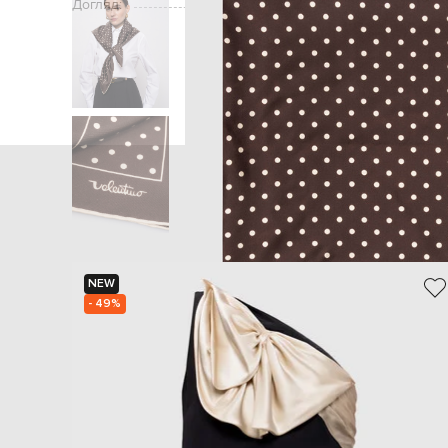
Догляд:
Головна
Жінкам
NEW
- 49%