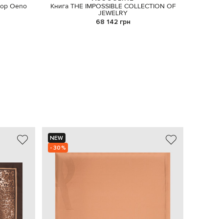
пор Oeno
Книга THE IMPOSSIBLE COLLECTION OF
Скатер
JEWELRY
68 142 грн
NEW
NEW
- 30%
- 29%