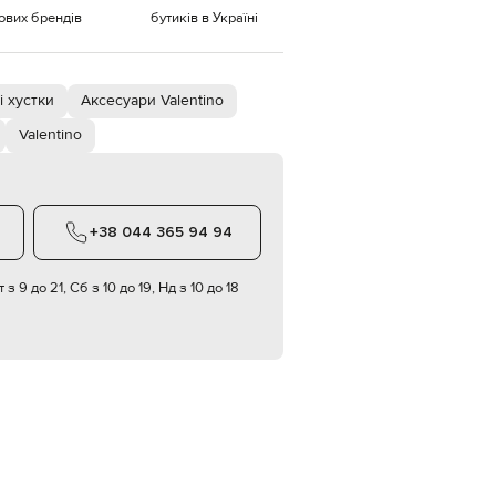
тових брендів
бутиків в Україні
EUR
Denmark
€
 хустки
Аксесуари Valentino
EUR
Estonia
€
Valentino
EUR
Finland
€
EUR
+38 044 365 94 94
France
€
 з 9 до 21, Сб з 10 до 19, Нд з 10 до 18
EUR
Germany
€
EUR
Greece
€
EUR
Hungary
€
EUR