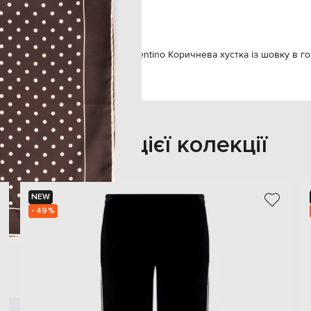
суха чистка
Valentino
Аксесуари
Хустки
Valentino Коричнева хустка із шовку в г
Також з цієї колекції
NEW
- 49%