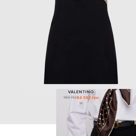
VALENTINO
169 112
84 582 грн
M