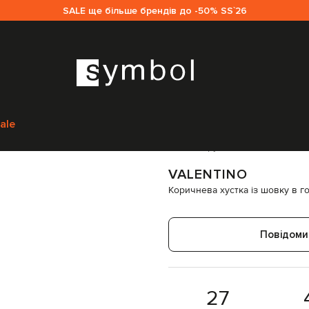
SALE ще більше брендів до -50% SS`26
Valentino
Аксесуари
Хустки
Valentino Коричнева хустка із шовку в г
ale
Код товару:
327460
VALENTINO
Коричнева хустка із шовку в г
Повідоми
27