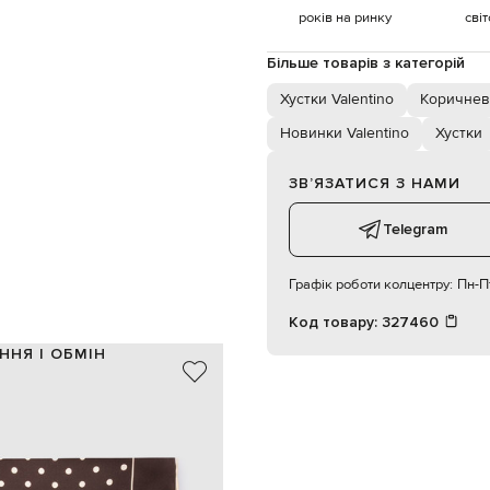
років на ринку
сві
Більше товарів з категорій
Хустки Valentino
Коричневі
Новинки Valentino
Хустки
ЗВʼЯЗАТИСЯ З НАМИ
Telegram
Графік роботи колцентру:
Пн-Пт
Код товару:
327460
ННЯ І ОБМІН
100% шовк
Італія
коричневий, бежевий
х, принт логотипа, окантування
88х90 см