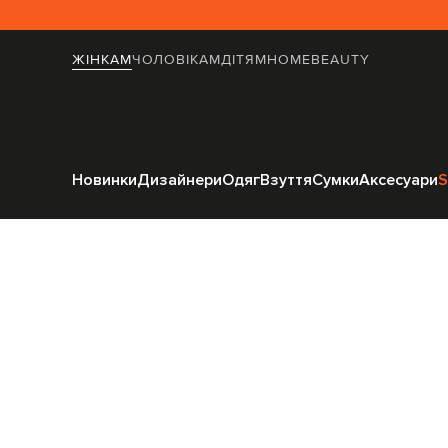
ЖІНКАМ
ЧОЛОВІКАМ
ДІТЯМ
HOME
BEAUTY
Головна
Жінкам
Новинки
Дизайнери
Одяг
Взуття
Сумки
Аксесуари
S