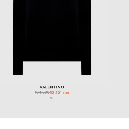
EUR
Slovakia
€
EUR
Slovenia
€
EUR
Spain
€
EUR
Sweden
€
UAH
Ukraine
₴
VALENTINO
EUR
104 590
52 321 грн
Other
€
M
L