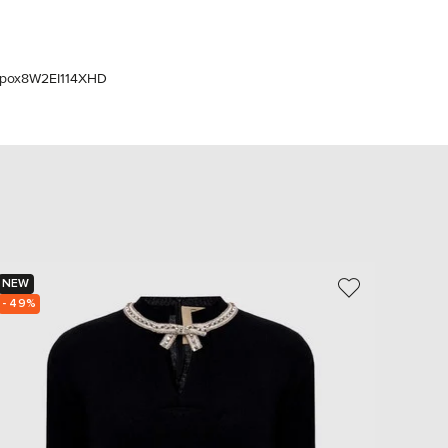
Italy
€
EUR
Latvia
€
орох
8W2EI114XHD
EUR
Lithuania
€
EUR
Luxembourg
€
EUR
Netherlands
€
NEW
NEW
PLN
Poland
- 49%
- 39%
zł
EUR
Portugal
€
EUR
Romania
€