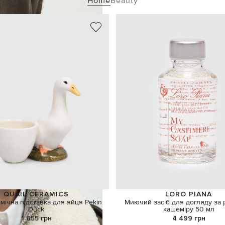
Home
Beauty
QUAIL CERAMICS
LORO PIANA
амічна підставка для яйця Pekin
Миючий засіб для догляду за 
Duck
кашеміру 50 мл
1 655 грн
4 499 грн