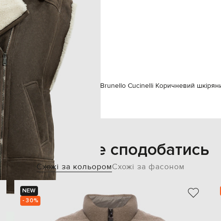
регульовані ремінці
блискавка
дві бокові кишені
спеціалізована чистка
176 см
40
elli
Одяг
Жилети
Верхній одяг
Brunello Cucinelli Коричневий шкірян
Також може сподобатись
Схожі за кольором
Схожі за фасоном
NEW
- 30%