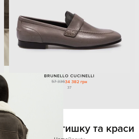
BRUNELLO CUCINELLI
57 336
34 382 грн
37
Додайте затишку та краси