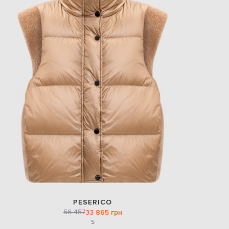
EUR
Slovakia
€
EUR
Slovenia
€
EUR
Spain
€
EUR
Sweden
€
UAH
Ukraine
₴
EUR
Other
€
PESERICO
56 457
33 865 грн
S