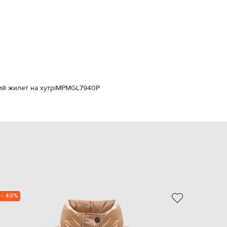
Italy
€
EUR
Latvia
€
EUR
Lithuania
€
EUR
ий жилет на хутрі
MPMGL7940P
Luxembourg
€
EUR
Netherlands
€
PLN
Poland
zł
EUR
Portugal
€
- 40%
NEW
EUR
Romania
€