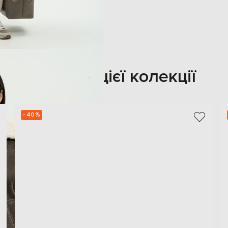
Також з цієї колекції
- 40%