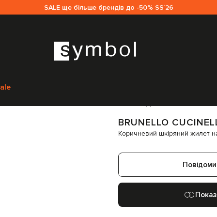
SALE ще більше брендів до -50% SS`26
elli
Одяг
Жилети
Верхній одяг
Brunello Cucinelli Коричневий шкірян
ale
Код товару:
261983
BRUNELLO CUCINEL
Коричневий шкіряний жилет на
Повідоми
Показ