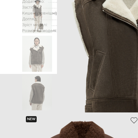
Додатково:
Застібка:
Кишені (зовнішні):
Догляд:
Зріст моделі:
Розмір на моделі:
Головна
Жінкам
Brunello Cucin
NEW