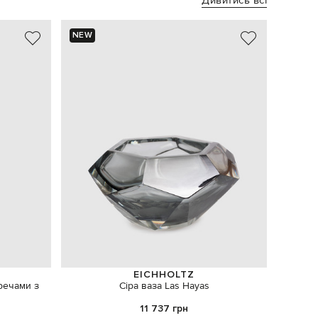
Дивитись всі
NEW
NEW
EICHHOLTZ
речами з
Сіра ваза Las Hayas
Помара
11 737 грн