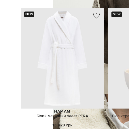
NEW
NEW
HAMAM
Білий махровий халат PERA
Біла кер
13 029 грн