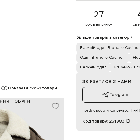
27
років на ринку
сві
Більше товарів з категорій
Верхній одяг Brunello Cucinell
Одяг Brunello Cucinelli
Нов
Верхній одяг
Brunello Cucin
ЗВʼЯЗАТИСЯ З НАМИ
Показати схожі товари
Telegram
ННЯ І ОБМІН
Графік роботи колцентру:
Пн-Пт
шкіра / еколатунь
овчина
Код товару:
261983
Італія
коричневий
ланцюжок моніль