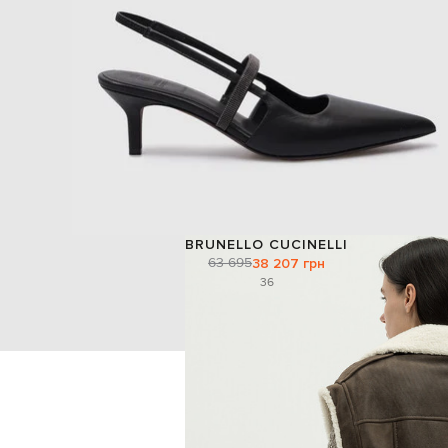
BRUNELLO CUCINELLI
63 695
38 207 грн
36