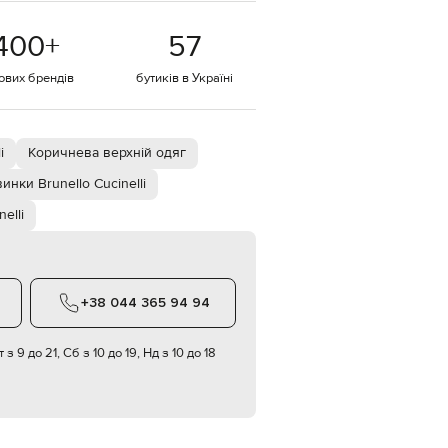
EUR
400
+
57
Denmark
€
тових брендів
бутиків в Україні
EUR
Estonia
€
EUR
i
Коричнева верхній одяг
Finland
€
инки Brunello Cucinelli
EUR
elli
France
€
EUR
Germany
€
+38 044 365 94 94
EUR
Greece
€
 з 9 до 21, Сб з 10 до 19, Нд з 10 до 18
EUR
Hungary
€
EUR