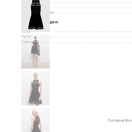
Догляд:
Зріст моделі:
Розмір на моделі:
Параметри моделі
Груди:
Талія:
Стегна:
Головна
Жін