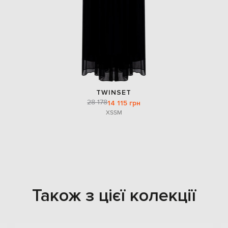
TWINSET
28 178
14 115 грн
XS
S
M
Також з цієї колекції