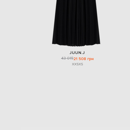
JUUN.J
43 015
21 508 грн
XXS
XS