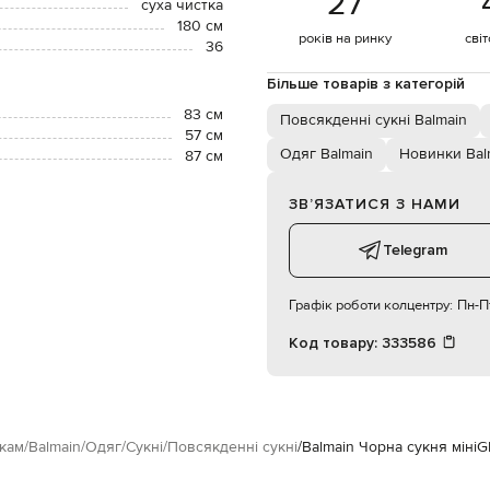
27
суха чистка
180 см
років на ринку
сві
36
Більше товарів з категорій
83 см
Повсякденні сукні Balmain
57 см
Одяг Balmain
Новинки Bal
87 см
ЗВʼЯЗАТИСЯ З НАМИ
Telegram
Графік роботи колцентру:
Пн-Пт
Код товару:
333586
кам
Balmain
Одяг
Сукні
Повсякденні сукні
Balmain Чорна сукня міні
G