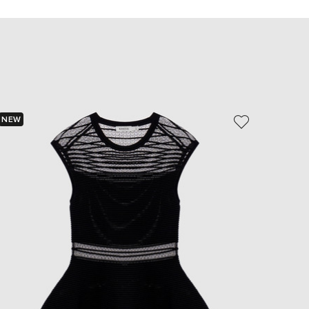
EUR
Slovakia
€
EUR
Slovenia
€
EUR
Spain
€
NEW
- 70%
EUR
Sweden
€
UAH
Ukraine
₴
EUR
Other
€