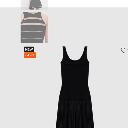
NEW
- 49%