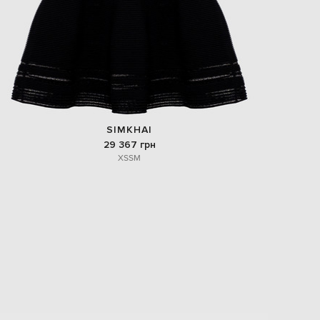
SIMKHAI
29 367 грн
XS
S
M