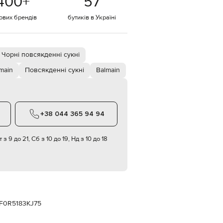
400
+
57
Italy
€
тових брендів
бутиків в Україні
EUR
Latvia
€
Чорні повсякденні сукні
EUR
Lithuania
€
main
Повсякденні сукні
Balmain
EUR
Luxembourg
€
+38 044 365 94 94
EUR
Netherlands
€
 з 9 до 21, Сб з 10 до 19, Нд з 10 до 18
PLN
Poland
zł
EUR
Portugal
€
F0R5183KJ75
EUR
Romania
€