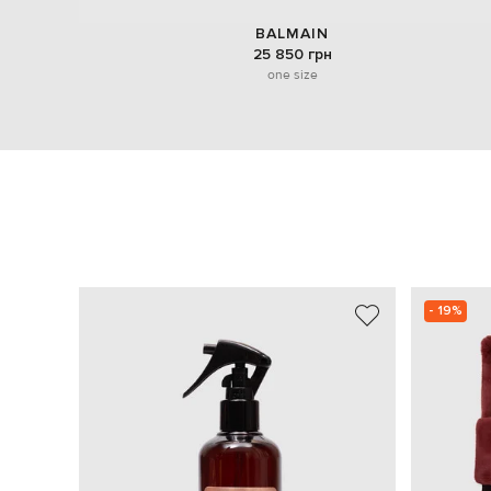
BALMAIN
25 850 грн
one size
- 19%