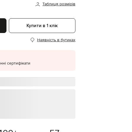
Таблиця розмірів
EUR
Denmark
€
Купити в 1 клік
EUR
Estonia
€
Наявність в бутиках
EUR
Finland
€
EUR
нні сертифікати
France
€
EUR
Germany
€
EUR
Greece
€
EUR
Hungary
€
EUR