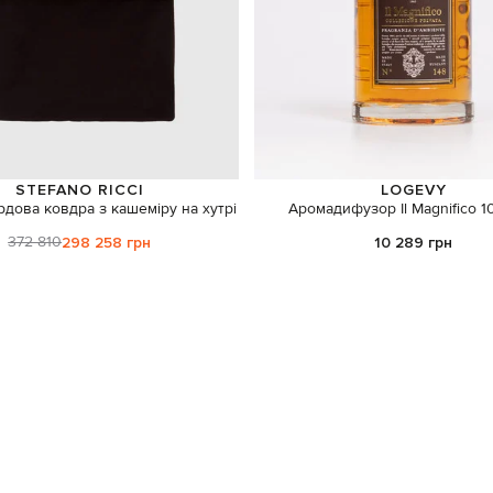
STEFANO RICCI
LOGEVY
дова ковдра з кашеміру на хутрі
Аромадифузор Il Magnifico 
372 810
298 258 грн
10 289 грн