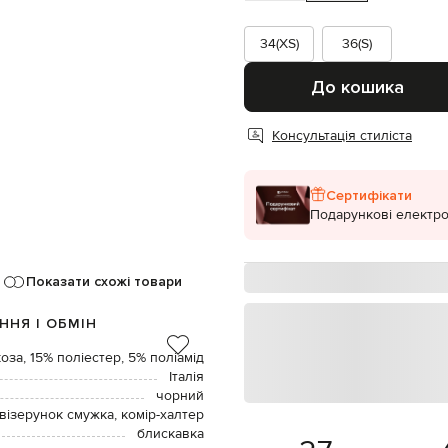
34(XS)
36(S)
До кошика
Консультація стиліста
Сертифікати
Подарункові електро
Показати схожі товари
ННЯ І ОБМІН
оза, 15% поліестер, 5% поліамід
Італія
чорний
візерунок смужка, комір-халтер
блискавка