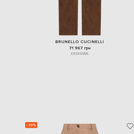
BRUNELLO CUCINELLI
71 967 грн
XXS
XS
S
M
L
- 39%