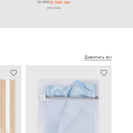
18 458
12 926 грн
one size
Дивитись всі
NEW