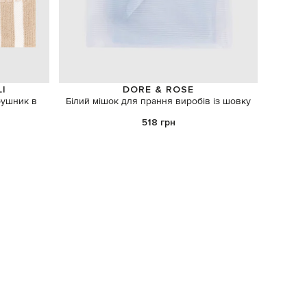
LI
DORE & ROSE
рушник в
Білий мішок для прання виробів із шовку
Набір 
518 грн