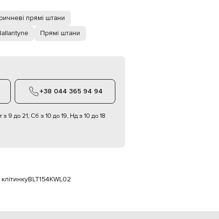
Italy
€
ричневі прямі штани
EUR
Latvia
allantyne
Прямі штани
€
EUR
Lithuania
€
EUR
Luxembourg
+38 044 365 94 94
€
EUR
 з 9 до 21, Сб з 10 до 19, Нд з 10 до 18
Netherlands
€
PLN
Poland
zł
EUR
Portugal
 клітинку
BLT154KWL02
€
EUR
Romania
€