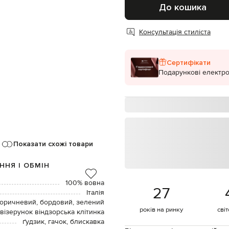
До кошика
Консультація стиліста
Сертифікати
Подарункові електро
Показати схожі товари
ННЯ І ОБМІН
100% вовна
27
Італія
оричневий, бордовий, зелений
років на ринку
сві
візерунок віндзорська клітинка
ґудзик, гачок, блискавка