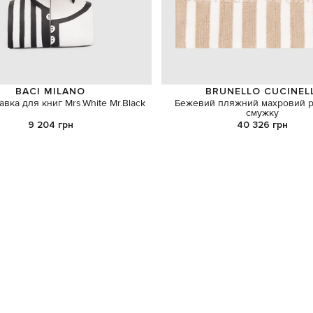
BACI MILANO
BRUNELLO CUCINEL
тавка для книг Mrs.White Mr.Black
Бежевий пляжний махровий 
смужку
9 204 грн
40 326 грн