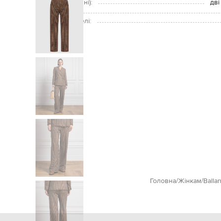
Кишені (зовнішні):
дві
Догляд:
Розмір на моделі:
Головна
Жінкам
Balla