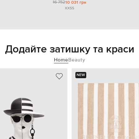
16 752
10 031 грн
XXS
S
Додайте затишку та краси
Home
Beauty
NEW