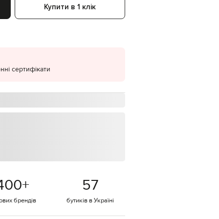
Купити в 1 клік
EUR
Denmark
€
EUR
Estonia
€
нні сертифікати
EUR
Finland
€
EUR
France
€
EUR
Germany
€
EUR
Greece
€
400
+
57
EUR
Hungary
€
тових брендів
бутиків в Україні
EUR