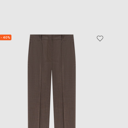
EUR
Slovakia
€
EUR
Slovenia
€
- 40%
- 39%
EUR
Spain
€
EUR
Sweden
€
UAH
Ukraine
₴
EUR
Other
€