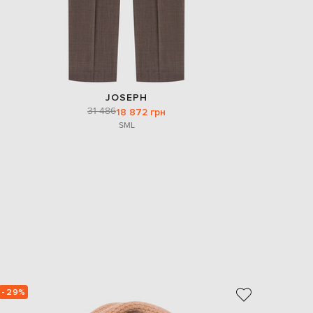
JOSEPH
31 486
18 872 грн
S
M
L
- 29%
- 40%