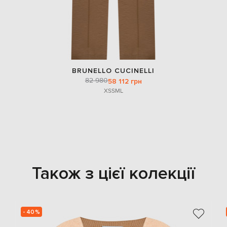
BRUNELLO CUCINELLI
82 980
58 112 грн
XS
S
M
L
Також з цієї колекції
- 40%