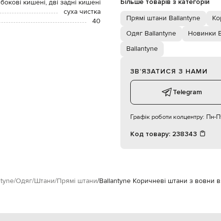
Більше товарів з категорій
 бокові кишені, дві задні кишені
суха чистка
Прямі штани Ballantyne
Ко
40
Одяг Ballantyne
Новинки B
Ballantyne
ЗВʼЯЗАТИСЯ З НАМИ
Telegram
Графік роботи колцентру:
Пн-Пт
Код товару:
238343
ntyne
Одяг
Штани
Прямі штани
Ballantyne Коричневі штани з вовни в