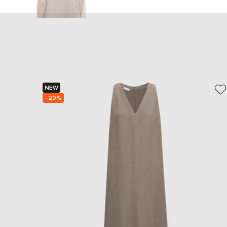
NEW
- 29%