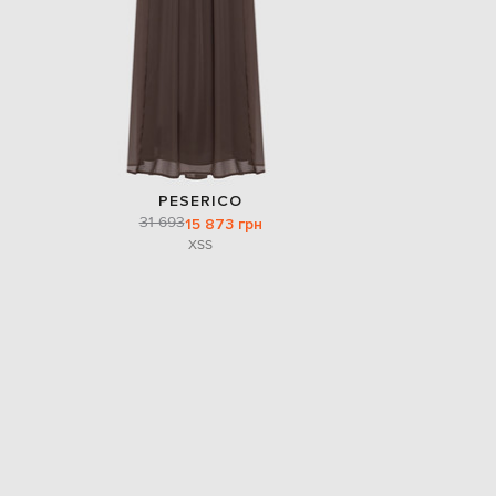
PESERICO
31 693
15 873 грн
XS
S