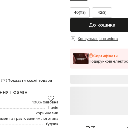
40(XS)
42(S)
До кошика
Консультація стиліста
Сертифікати
Подарункові електро
Показати схожі товари
ННЯ І ОБМІН
100% бавовна
Італія
коричневий
емент з гравіюванням логотипа
ґудзик