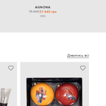
AGNONA
75 690
37 845 грн
XS
S
Дивитись всі