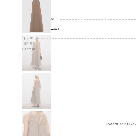
Кишені:
Догляд:
Зріст моделі:
Розмір на моделі:
Параметри моделі
Груди:
Талія:
Стегна:
Головна
Жінка