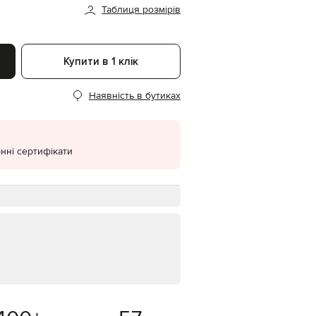
Таблиця розмірів
EUR
Denmark
€
Купити в 1 клік
EUR
Estonia
€
Наявність в бутиках
EUR
Finland
€
EUR
нні сертифікати
France
€
EUR
Germany
€
EUR
Greece
€
EUR
Hungary
€
EUR