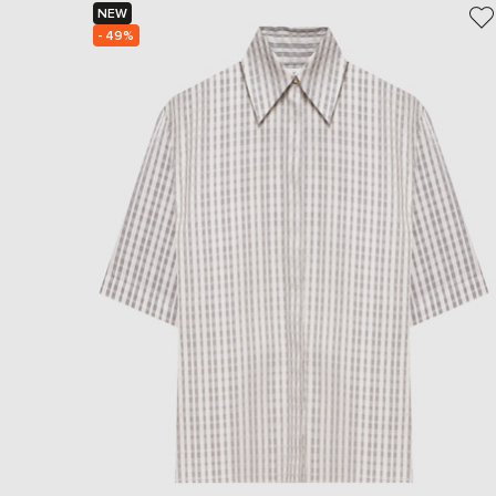
NEW
- 49%