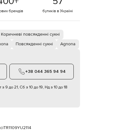
400
+
57
Italy
€
тових брендів
бутиків в Україні
EUR
Latvia
€
Коричневі повсякденні сукні
EUR
Lithuania
€
nona
Повсякденні сукні
Agnona
EUR
Luxembourg
€
+38 044 365 94 94
EUR
Netherlands
€
 з 9 до 21, Сб з 10 до 19, Нд з 10 до 18
PLN
Poland
zł
EUR
Portugal
€
сі
TR1109YU2114
EUR
Romania
€