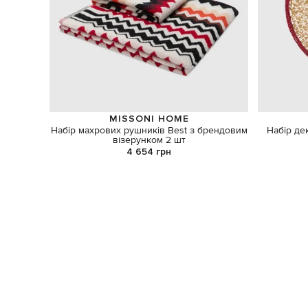
MISSONI HOME
Набір махрових рушників Best з брендовим
Набір де
візерунком 2 шт
4 654 грн