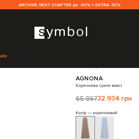
ARCHIVE: NEXT CHAPTER до -60% + EXTRA -50%
м
Agnona
Одяг
Сукні
Повсякденні сукні
Agnona Коричнева сукня мак
ale
Код товару:
327196
AGNONA
Коричнева сукня максі
65 867
32 934 грн
Колір —
коричневий