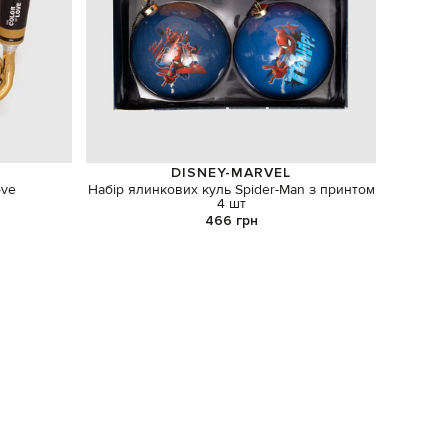
DISNEY-MARVEL
ove
Набір ялинкових куль Spider-Man з принтом
Аром
4 шт
466 грн