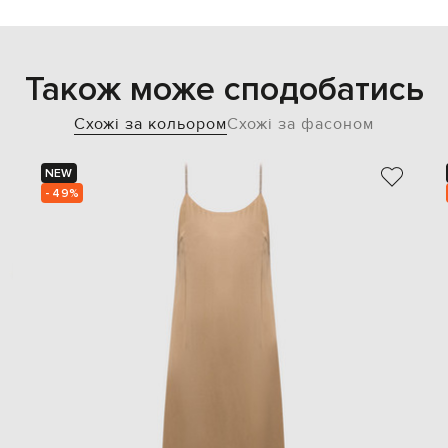
Також може сподобатись
Схожі за кольором
Схожі за фасоном
NEW
- 49%