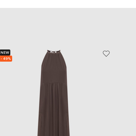
EUR
Slovakia
€
EUR
Slovenia
€
EUR
Spain
€
NEW
NEW
- 49%
- 29%
EUR
Sweden
€
UAH
Ukraine
₴
EUR
Other
€