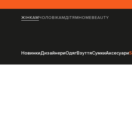
ЖІНКАМ
ЧОЛОВІКАМ
ДІТЯМ
HOME
BEAUTY
Головна
Жінка
Новинки
Дизайнери
Одяг
Взуття
Сумки
Аксесуари
S