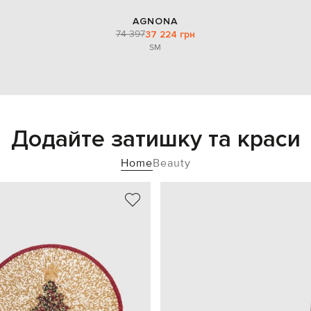
AGNONA
74 397
37 224 грн
S
M
Додайте затишку та краси
Home
Beauty