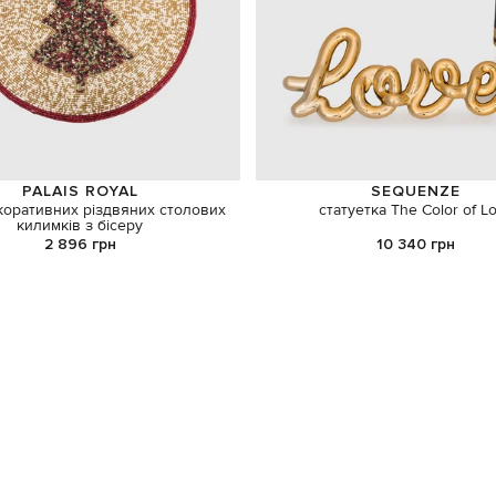
PALAIS ROYAL
SEQUENZE
коративних різдвяних столових
статуетка The Color of L
килимків з бісеру
2 896 грн
10 340 грн