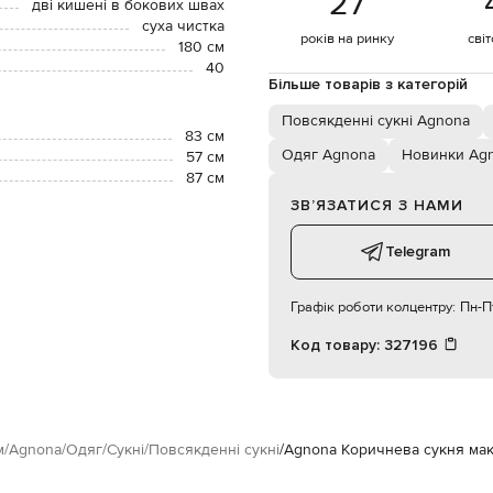
27
дві кишені в бокових швах
суха чистка
років на ринку
сві
180 см
40
Більше товарів з категорій
Повсякденні сукні Agnona
83 см
Одяг Agnona
Новинки Ag
57 см
87 см
ЗВʼЯЗАТИСЯ З НАМИ
Telegram
Графік роботи колцентру:
Пн-Пт
Код товару:
327196
м
Agnona
Одяг
Сукні
Повсякденні сукні
Agnona Коричнева сукня мак