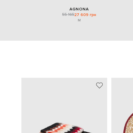
AGNONA
55 165
27 609 грн
M