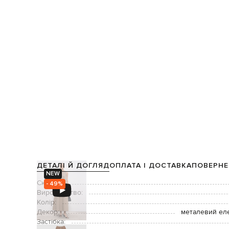
ДЕТАЛІ Й ДОГЛЯД
ОПЛАТА І ДОСТАВКА
ПОВЕРНЕ
NEW
Склад:
- 49%
Виробництво:
Колір:
Декор:
металевий ел
Застібка: