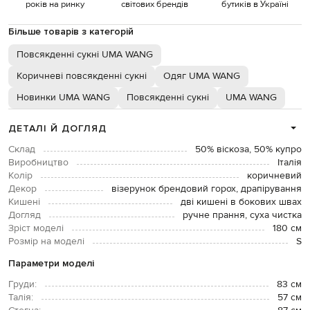
років на ринку
світових брендів
бутиків в Україні
Більше товарів з категорій
Повсякденні сукні UMA WANG
Коричневі повсякденні сукні
Одяг UMA WANG
Новинки UMA WANG
Повсякденні сукні
UMA WANG
ДЕТАЛІ Й ДОГЛЯД
Склад
50% віскоза, 50% купро
Виробництво
Італія
Колір
коричневий
Декор
візерунок брендовий горох, драпірування
Кишені
дві кишені в бокових швах
Догляд
ручне прання, суха чистка
Зріст моделі
180 см
Розмір на моделі
S
Параметри моделі
Груди:
83 см
Талія:
57 см