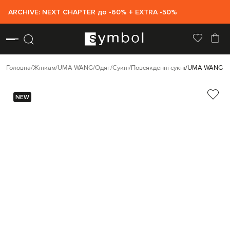
ARCHIVE: NEXT CHAPTER до -60% + EXTRA -50%
Головна
Жінкам
UMA WANG
Одяг
Сукні
Повсякденні сукні
UMA WANG Кор
NEW