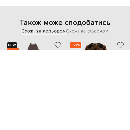
Також може сподобатись
Схожі за кольором
Схожі за фасоном
NEW
- 59%
- 49%
PESERICO
SAINT LAURENT
31 693
118 394
15 873 грн
47 358 грн
XS
S
XL