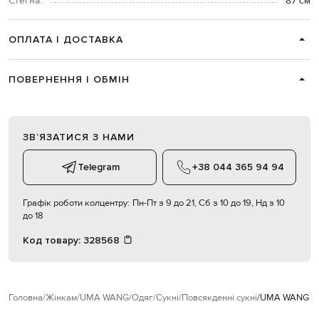
Стегна:
87 см
ОПЛАТА І ДОСТАВКА
ПОВЕРНЕННЯ І ОБМІН
ЗВʼЯЗАТИСЯ З НАМИ
Telegram
+38 044 365 94 94
Графік роботи колцентру:
Пн-Пт з 9 до 21, Сб з 10 до 19, Нд з 10
до 18
Код товару:
328568
Головна
Жінкам
UMA WANG
Одяг
Сукні
Повсякденні сукні
UMA WANG Кор