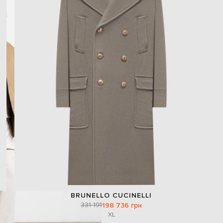
BRUNELLO CUCINELLI
331 191
198 736 грн
XL