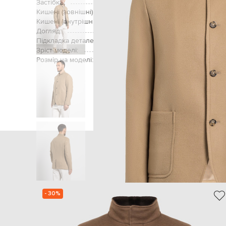
Застібка:
Кишені (зовнішні):
Кишені (внутрішні):
Догляд:
Підкладка деталей:
48% полі
Зріст моделі:
Розмір на моделі:
Головна
Чоловіка
- 30%