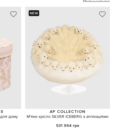
NEW
NS
AP COLLECTION
 для дому
М'яке крісло SILVER ICEBERG з аплікаціями
Зелений 
531 994 грн