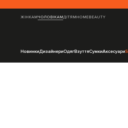
ЖІНКАМ
ЧОЛОВІКАМ
ДІТЯМ
HOME
BEAUTY
Головна
Чоловіка
Новинки
Дизайнери
Одяг
Взуття
Сумки
Аксесуари
S