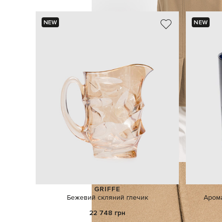
NEW
NEW
GRIFFE
Бежевий скляний глечик
Арома
22 748 грн