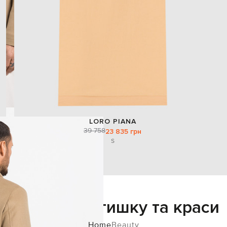
LORO PIANA
39 758
23 835 грн
S
Додайте затишку та краси
Home
Beauty