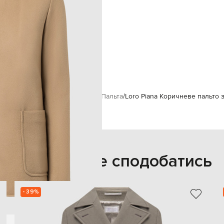
ґудзики
дві бокові накладні кишені
дві кишені на блискавках
суха чистка
амід, 47% поліестер, 5% еластан
187 см
М
м
Loro Piana
Одяг
Верхній одяг
Пальта
Loro Piana Коричневе пальто 
Також може сподобатись
- 39%