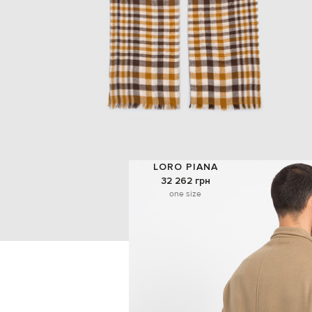
LORO PIANA
32 262 грн
one size