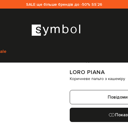
SALE ще більше брендів до -50% SS`26
м
Loro Piana
Одяг
Верхній одяг
Пальта
Loro Piana Коричневе пальто 
ale
Код товару:
195541
LORO PIANA
Коричневе пальто з кашеміру
Повідоми
Показ