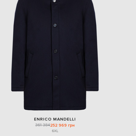
EUR
Slovakia
€
EUR
Slovenia
€
EUR
Spain
€
EUR
Sweden
€
UAH
Ukraine
₴
EUR
Other
€
ENRICO MANDELLI
361 384
252 969 грн
6XL