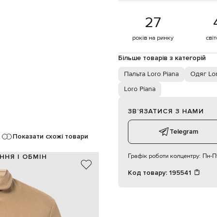
27
років на ринку
сві
Більше товарів з категорій
Пальта Loro Piana
Одяг Lor
Loro Piana
ЗВʼЯЗАТИСЯ З НАМИ
Telegram
Показати схожі товари
Графік роботи колцентру:
Пн-Пт
ННЯ І ОБМІН
Код товару:
195541
100% кашемір
100% купро
Італія
коричневий
шліца