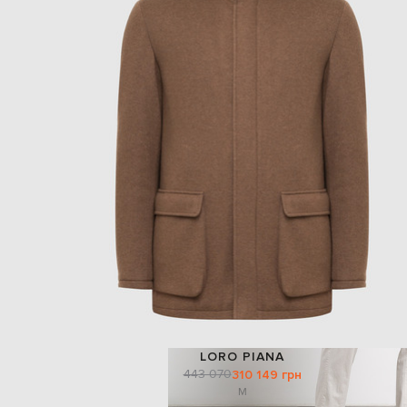
LORO PIANA
443 070
310 149 грн
M