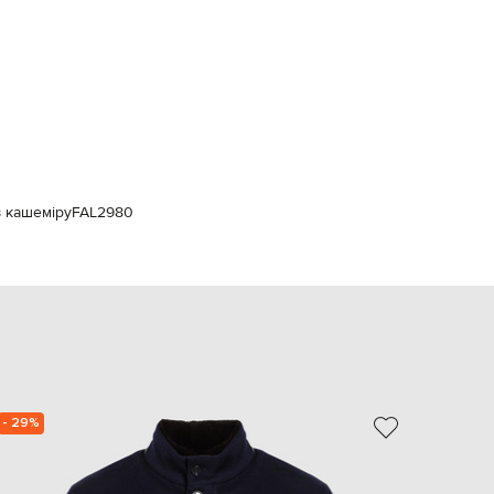
Italy
€
EUR
Latvia
€
EUR
Lithuania
€
EUR
Luxembourg
з кашеміру
FAL2980
€
EUR
Netherlands
€
PLN
Poland
zł
EUR
Portugal
€
- 29%
NEW
EUR
Romania
€