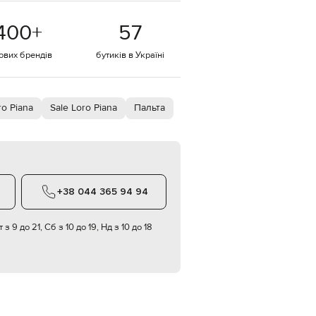
EUR
400
+
57
Denmark
€
тових брендів
бутиків в Україні
EUR
Estonia
€
EUR
o Piana
Sale Loro Piana
Пальта
Finland
€
EUR
France
€
EUR
+38 044 365 94 94
Germany
€
 з 9 до 21, Сб з 10 до 19, Нд з 10 до 18
EUR
Greece
€
EUR
Hungary
€
EUR