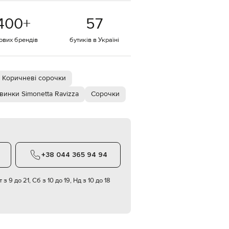
EUR
400
+
57
Denmark
€
тових брендів
бутиків в Україні
EUR
Estonia
€
EUR
Коричневі сорочки
Finland
€
винки Simonetta Ravizza
Сорочки
EUR
France
€
EUR
Germany
€
+38 044 365 94 94
EUR
Greece
€
 з 9 до 21, Сб з 10 до 19, Нд з 10 до 18
EUR
Hungary
€
EUR