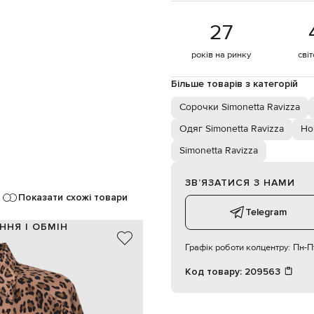
27
років на ринку
сві
Більше товарів з категорій
Сорочки Simonetta Ravizza
Одяг Simonetta Ravizza
Но
Simonetta Ravizza
ЗВʼЯЗАТИСЯ З НАМИ
Показати схожі товари
Telegram
ННЯ І ОБМІН
Графік роботи колцентру:
Пн-Пт
100% шовк
Італія
Код товару:
209563
коричневий, чорний
анімалістичний принт
ґудзики