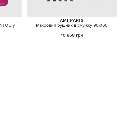
AMI PARIS
ANTOU у
Махровий рушник в смужку 90х160
Зелени
10 858 грн