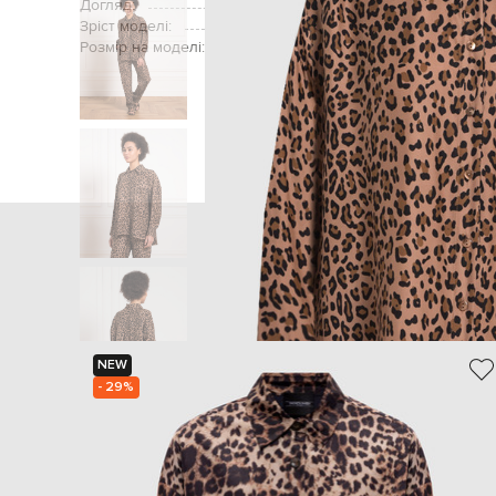
Догляд:
Зріст моделі:
Розмір на моделі:
Головна
Жінкам
Simonetta Ra
NEW
- 29%