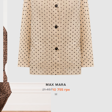
MAX MARA
21 457
10 755 грн
M