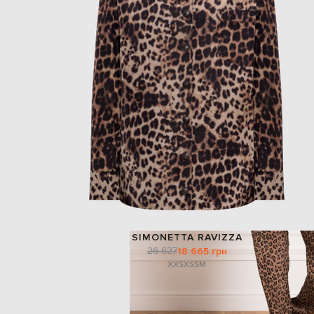
SIMONETTA RAVIZZA
26 627
18 665 грн
XXS
XS
S
M