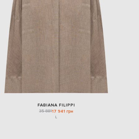
EUR
Slovakia
€
EUR
Slovenia
€
EUR
Spain
€
EUR
Sweden
€
UAH
Ukraine
₴
EUR
Other
€
FABIANA FILIPPI
35 881
17 941 грн
L