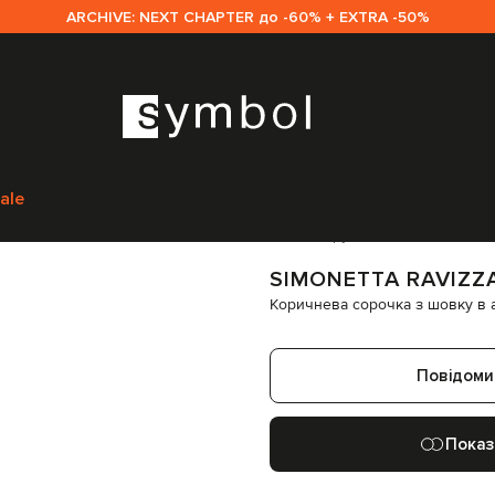
ARCHIVE: NEXT CHAPTER до -60% + EXTRA -50%
vizza
Одяг
Сорочки
Simonetta Ravizza Коричнева сорочка з шовку в 
ale
Код товару:
209563
SIMONETTA RAVIZZ
Коричнева сорочка з шовку в 
Повідоми
Показ