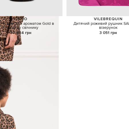
ONNO
VILEBREQUIN
 Forever M з ароматом Gold в
Дитячий рожевий рушник S
скляному свічнику
візерунок
37 484 грн
3 051 грн