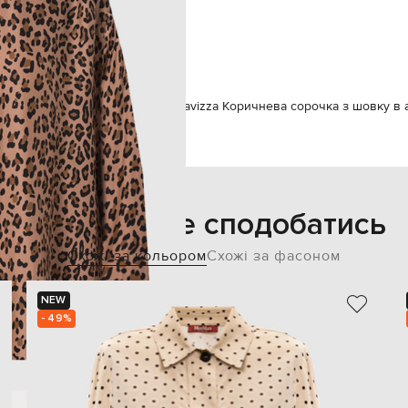
суха чистка
171 см
38
vizza
Одяг
Сорочки
Simonetta Ravizza Коричнева сорочка з шовку в 
Також може сподобатись
Схожі за кольором
Схожі за фасоном
NEW
- 49%