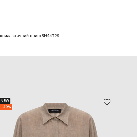
Italy
€
EUR
Latvia
€
EUR
анімалістичний принт
SH44T29
Lithuania
€
EUR
Luxembourg
€
EUR
Netherlands
€
PLN
Poland
zł
NEW
NEW
EUR
- 49%
- 29%
Portugal
€
EUR
Romania
€