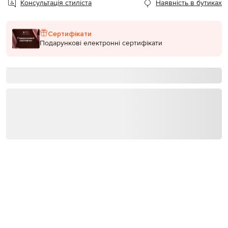
Консультація стиліста
Наявність в бутиках
Сертифікати
Подарункові електронні сертифікати
27
400
+
57
років на ринку
світових брендів
бутиків в Україні
Більше товарів з категорій
Завужені штани Ermanno Scervino