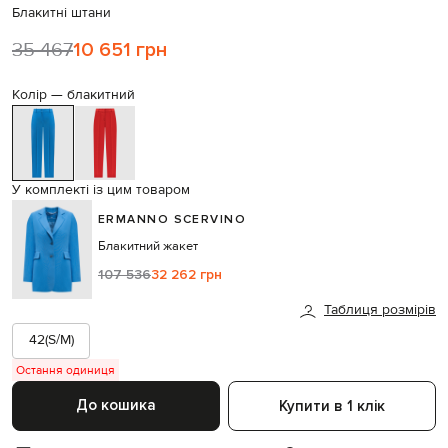
Блакитні штани
35 467
10 651 грн
Колір —
блакитний
У комплекті із цим товаром
ERMANNO SCERVINO
Блакитний жакет
107 536
32 262 грн
Таблиця розмірів
42(S/M)
Остання одиниця
До кошика
Купити в 1 клік