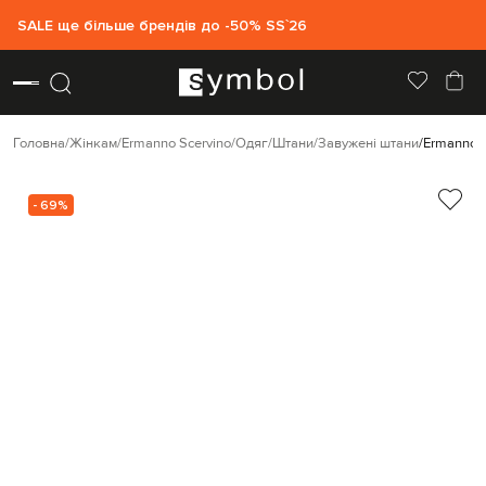
SALE ще більше брендів до -50% SS`26
Головна
Жінкам
Ermanno Scervino
Одяг
Штани
Завужені штани
Ermanno S
- 69%