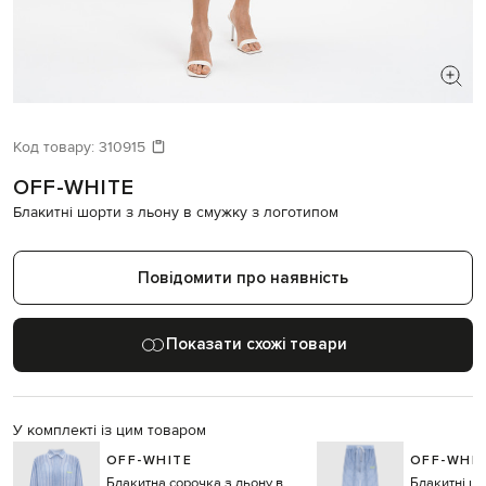
ШУКАЄТЕ НОВИЙ ОБРАЗ?
Давайте підберемо щось ще
Код товару:
310915
OFF-WHITE
Схожі товари
Блакитні шорти з льону в смужку з логотипом
Повідомити про наявність
Показати схожі товари
У комплекті із цим товаром
OFF-WHITE
OFF-WHI
Блакитна сорочка з льону в
Блакитні шт