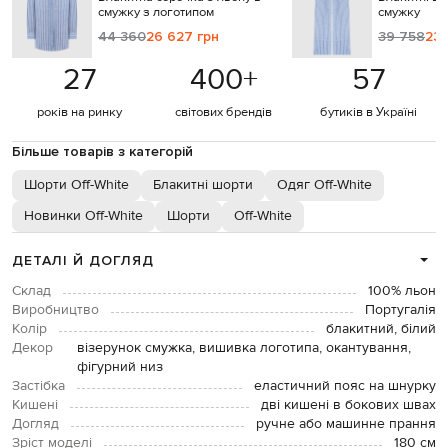
смужку з логотипом
смужку
44 360
26 627 грн
39 758
23 
27
400
+
57
років на ринку
світових брендів
бутиків в Україні
Більше товарів з категорій
Шорти Off-White
Блакитні шорти
Одяг Off-White
Новинки Off-White
Шорти
Off-White
ДЕТАЛІ Й ДОГЛЯД
Склад
100% льон
Виробництво
Португалія
Колір
блакитний, білий
Декор
візерунок смужка, вишивка логотипа, окантування,
фігурний низ
Застібка
еластичний пояс на шнурку
Кишені
дві кишені в бокових швах
Догляд
ручне або машинне прання
Зріст моделі
180 см