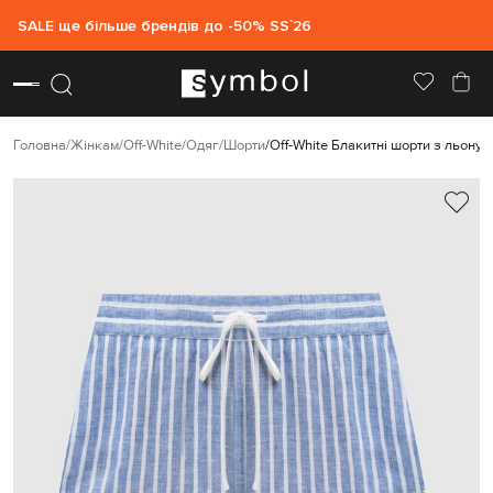
SALE ще більше брендів до -50% SS`26
Головна
Жінкам
Off-White
Одяг
Шорти
Off-White Блакитні шорти з льону 