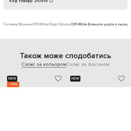
Код товару:
310915
Головна
Жінкам
Off-White
Одяг
Шорти
Off-White Блакитні шорти з льону 
Також може сподобатись
Схожі за кольором
Схожі за фасоном
NEW
NEW
- 49%