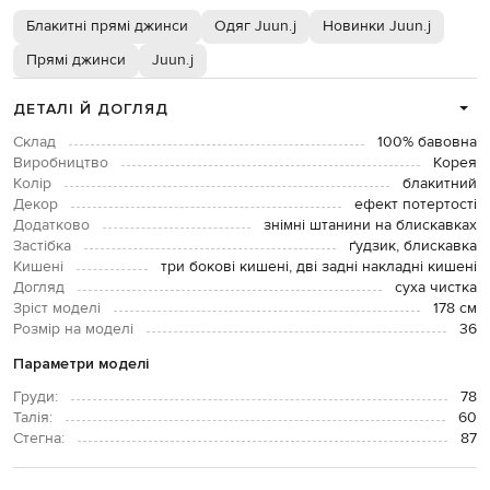
Блакитні прямі джинси
Одяг Juun.j
Новинки Juun.j
Прямі джинси
Juun.j
ДЕТАЛІ Й ДОГЛЯД
Склад
100% бавовна
Виробництво
Корея
Колір
блакитний
Декор
ефект потертості
Додатково
знімні штанини на блискавках
Застібка
ґудзик, блискавка
Кишені
три бокові кишені, дві задні накладні кишені
Догляд
суха чистка
Зріст моделі
178 см
Розмір на моделі
36
Параметри моделі
Груди:
78
Талія:
60
Стегна:
87