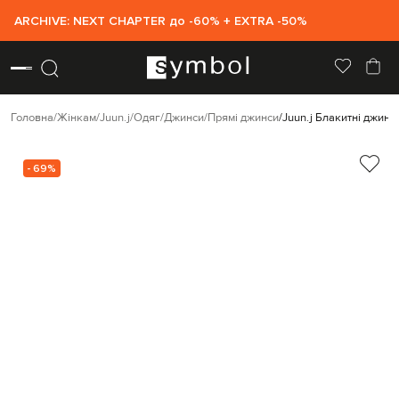
ARCHIVE: NEXT CHAPTER до -60% + EXTRA -50%
Головна
Жінкам
Juun.j
Одяг
Джинси
Прямі джинси
Juun.j Блакитні джин
- 69%