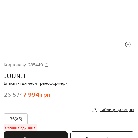
Код товару:
285449
JUUN.J
Блакитні джинси трансформери
26 574
7 994 грн
Таблиця розмірів
36(XS)
Остання одиниця