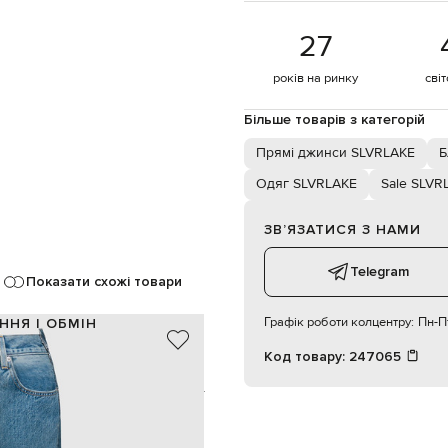
27
років на ринку
сві
Більше товарів з категорій
Прямі джинси SLVRLAKE
Б
Одяг SLVRLAKE
Sale SLVR
ЗВʼЯЗАТИСЯ З НАМИ
Telegram
Показати схожі товари
Графік роботи колцентру:
Пн-Пт
ННЯ І ОБМІН
Код товару:
247065
100% бавовна
блакитний, синій
необроблені краї
ґудзик, блискавка
ишені, дві задні накладні кишені