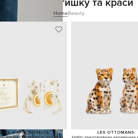
Додайте затишку та краси
Home
Beauty
ANTA MARIA NOVELLA
LES OTTOMANS
ні воскові таблетки Acqua della
Набір декоративних керамічних 