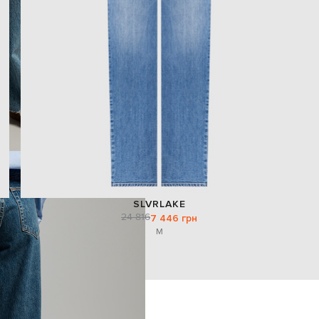
SLVRLAKE
24 816
7 446 грн
M