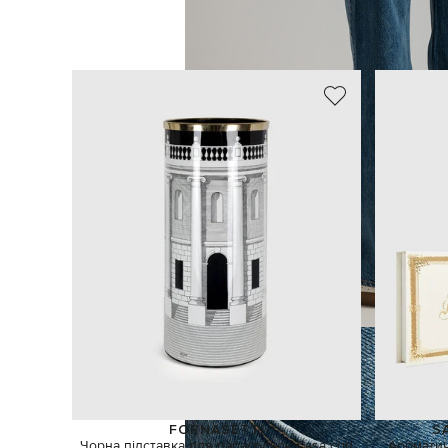
FORNASETTI
S
Чорна підставка для парасольок Casa con
Ароматич