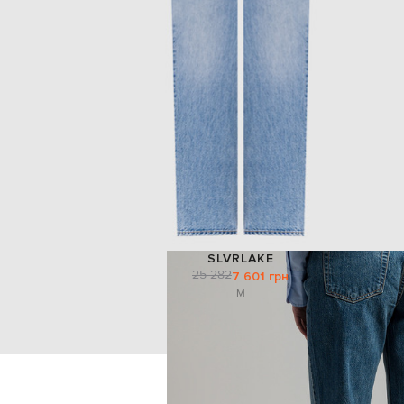
SLVRLAKE
25 282
7 601 грн
M