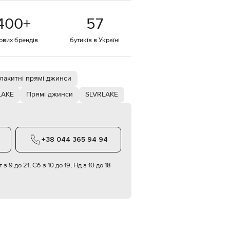
EUR
400
+
57
Denmark
€
тових брендів
бутиків в Україні
EUR
Estonia
€
EUR
лакитні прямі джинси
Finland
€
LAKE
Прямі джинси
SLVRLAKE
EUR
France
€
EUR
+38 044 365 94 94
Germany
€
 з 9 до 21, Сб з 10 до 19, Нд з 10 до 18
EUR
Greece
€
EUR
Hungary
€
EUR