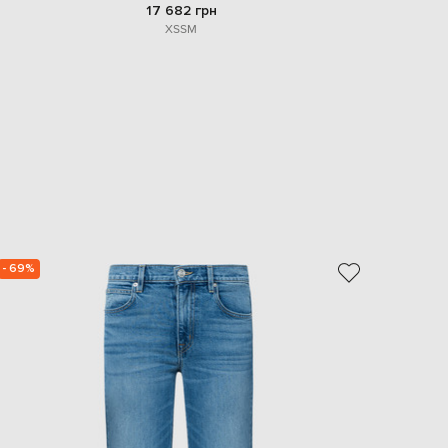
17 682 грн
XS
S
M
- 69%
- 69%