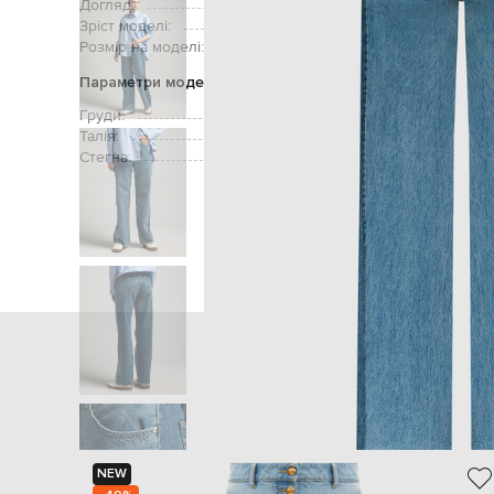
Догляд:
ручне аб
Зріст моделі:
Розмір на моделі:
Параметри моделі
Груди:
Талія:
Стегна:
Головна
Жінкам
SLVRLAKE
NEW