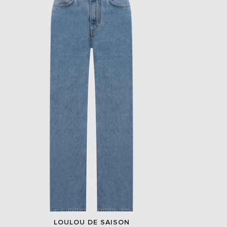
EUR
Slovakia
€
EUR
Slovenia
€
EUR
Spain
€
EUR
Sweden
€
UAH
Ukraine
₴
EUR
Other
€
LOULOU DE SAISON