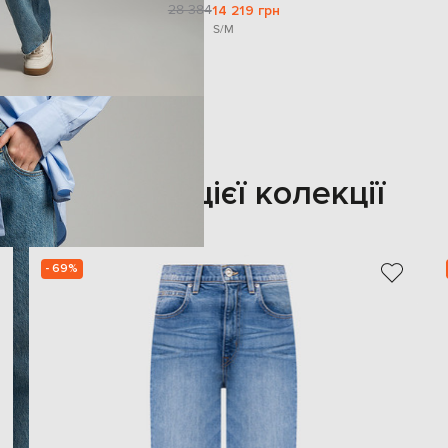
28 384
14 219 грн
S/M
Також з цієї колекції
- 69%