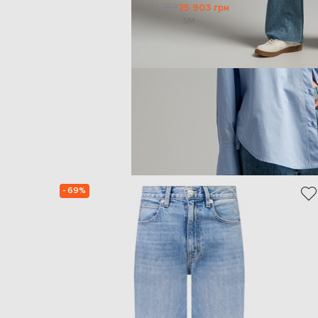
51 753
25 903 грн
S
M
- 69%