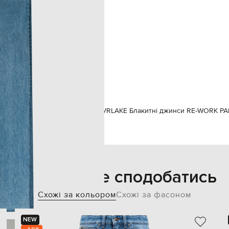
о машинне прання, суха чистка
177 см
26
85
62
90
Одяг
Джинси
Прямі джинси
SLVRLAKE Блакитні джинси RE-WORK P
Також може сподобатись
Схожі за кольором
Схожі за фасоном
NEW