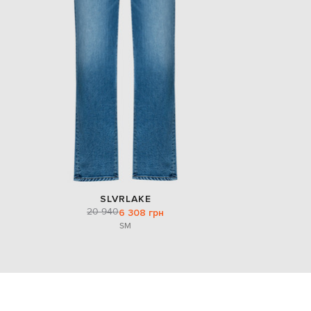
SLVRLAKE
20 940
6 308 грн
S
M