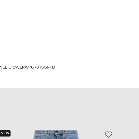
Italy
€
EUR
Latvia
€
EUR
Lithuania
€
EUR
Luxembourg
€
ANEL GRACE
RWPG707SGRTD
EUR
Netherlands
€
PLN
Poland
zł
EUR
Portugal
€
EUR
Romania
NEW
- 69%
€