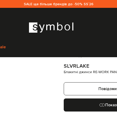
SALE ще більше брендів до -50% SS`26
Одяг
Джинси
Прямі джинси
SLVRLAKE Блакитні джинси RE-WORK P
ale
Код товару:
247065
SLVRLAKE
Блакитні джинси RE-WORK PA
Повідоми
Показ