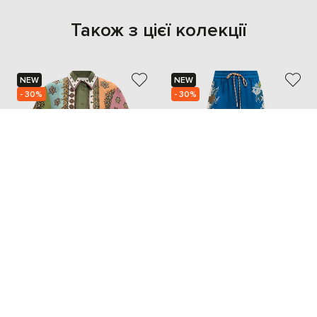
Також з цієї колекції
NEW
NEW
- 30%
- 30%
ALEMAIS
ALEMAIS
28 384
20 836
19 854 грн
14 580 грн
XS
S