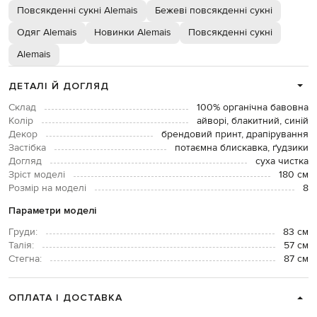
Повсякденні сукні Alemais
Бежеві повсякденні сукні
Одяг Alemais
Новинки Alemais
Повсякденні сукні
Alemais
ДЕТАЛІ Й ДОГЛЯД
Склад
100% органічна бавовна
Колір
айворі, блакитний, синій
Декор
брендовий принт, драпірування
Застібка
потаємна блискавка, ґудзики
Догляд
суха чистка
Зріст моделі
180 см
Розмір на моделі
8
Параметри моделі
Груди:
83 см
Талія:
57 см
Стегна:
87 см
ОПЛАТА І ДОСТАВКА