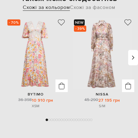
Схожі за кольором
Схожі за фасоном
- 70%
NEW
- 39%
BYTIMO
NISSA
36 398
45 290
10 910 грн
27 195 грн
XS
M
S/M