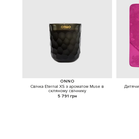
ONNO
Свічка Eternal ХS з ароматом Muse в
Дитячи
скляному свічнику
5 791 грн