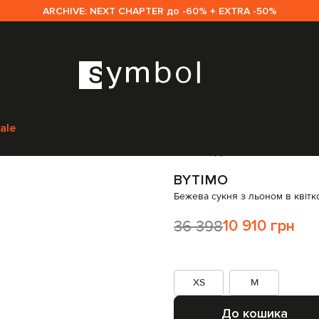
ARCHIVE: NEXT CHAPTER до -60% + EXTRA -50%
г
Сукні
Повсякденні сукні
ByTimo Бежева сукня з льоном в квіткови
ale
Код товару:
259807
BYTIMO
Бежева сукня з льоном в квіт
36 398
10 910 грн
XS
M
До кошика