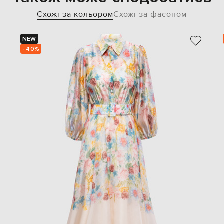
Схожі за кольором
Схожі за фасоном
NEW
- 40%