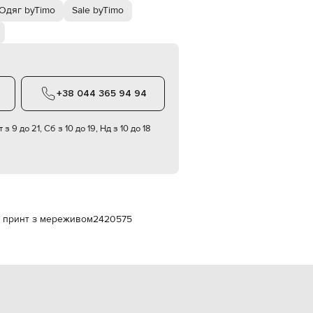
Italy
Одяг byTimo
Sale byTimo
€
EUR
Latvia
€
EUR
Lithuania
+38 044 365 94 94
€
EUR
 з 9 до 21, Сб з 10 до 19, Нд з 10 до 18
Luxembourg
€
EUR
Netherlands
€
PLN
Poland
й принт з мереживом
2420575
zł
EUR
Portugal
€
EUR
Romania
€