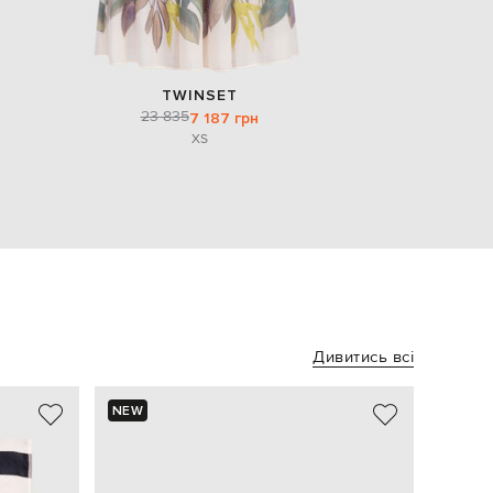
TWINSET
23 835
7 187 грн
XS
Дивитись всі
NEW