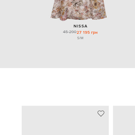
NISSA
45 290
27 195 грн
S/M