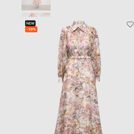
NEW
- 39%