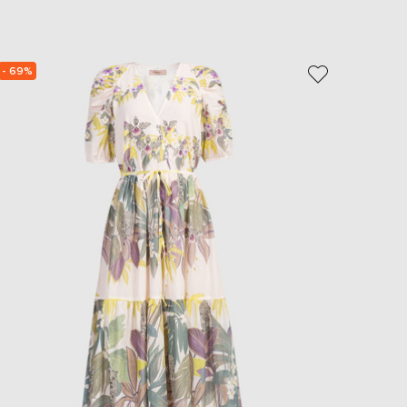
EUR
Slovakia
€
- 69%
NEW
EUR
Slovenia
- 49%
€
EUR
Spain
€
EUR
Sweden
€
UAH
Ukraine
₴
EUR
Other
€