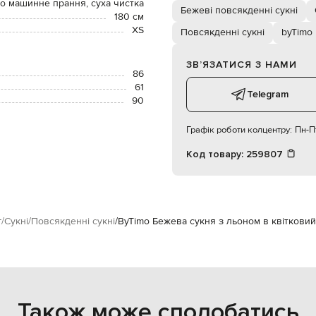
о машинне прання, суха чистка
Бежеві повсякденні сукні
180 см
XS
Повсякденні сукні
byTimo
ЗВʼЯЗАТИСЯ З НАМИ
86
61
Telegram
90
Графік роботи колцентру:
Пн-Пт
Код товару:
259807
г
Сукні
Повсякденні сукні
ByTimo Бежева сукня з льоном в квіткови
Також може сподобатись