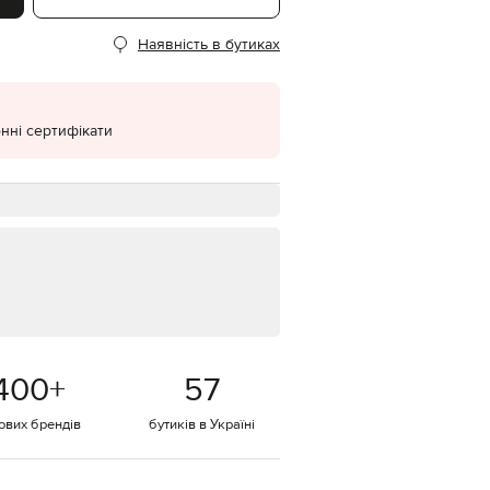
EUR
Наявність в бутиках
Denmark
€
EUR
Estonia
€
нні сертифікати
EUR
Finland
€
EUR
France
€
EUR
Germany
€
EUR
Greece
400
+
57
€
EUR
тових брендів
бутиків в Україні
Hungary
€
EUR