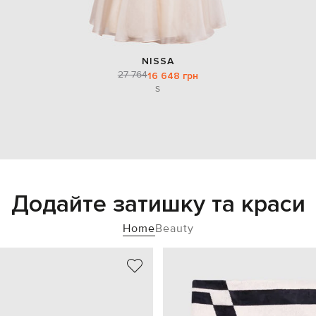
NISSA
27 764
16 648 грн
S
Додайте затишку та краси
Home
Beauty