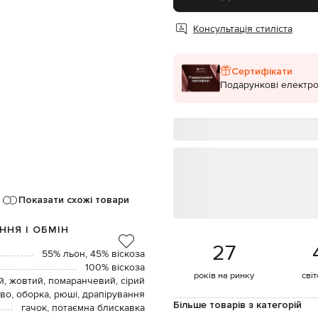
Консультація стиліста
Сертифікати
Подарункові електро
Показати схожі товари
ННЯ І ОБМІН
27
55% льон, 45% віскоза
100% віскоза
років на ринку
сві
, жовтий, помаранчевий, сірий
во, оборка, рюші, драпірування
Більше товарів з категорій
гачок, потаємна блискавка