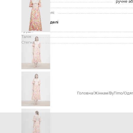
Догляд:
ручне аб
Зріст моделі:
Розмір на моделі:
Параметри моделі
Груди:
Талія:
Стегна:
Головна
Жінкам
ByTimo
Одя