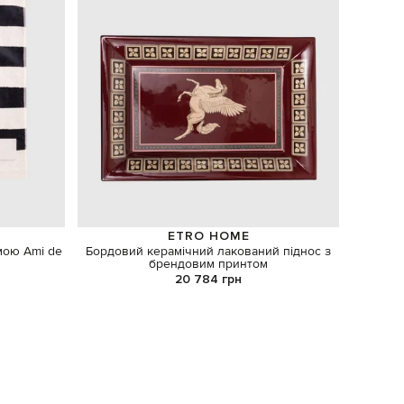
ETRO HOME
мою Ami de
Бордовий керамічний лакований піднос з
Сі
брендовим принтом
20 784 грн