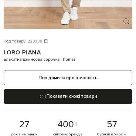
ШУКАЄТЕ НОВИЙ ОБРАЗ?
Давайте підберемо щось ще
Код товару:
223338
LORO PIANA
Схожі товари
Блакитна джинсова сорочка Thomas
Повідомити про наявність
Показати схожі товари
27
400
+
57
років на ринку
світових брендів
бутиків в Україні