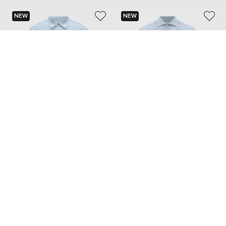
NEW
NEW
TOM FORD
BRUNELLO CUCINELLI
61 059 грн
46 479 грн
M
L
M
L
XL