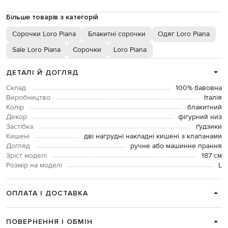
Більше товарів з категорій
Сорочки Loro Piana
Блакитні сорочки
Одяг Loro Piana
Sale Loro Piana
Сорочки
Loro Piana
ДЕТАЛІ Й ДОГЛЯД
Склад
100% бавовна
Виробництво
Італія
Колір
блакитний
Декор
фігурний низ
Застібка
ґудзики
Кишені
дві нагрудні накладні кишені з клапанами
Догляд
ручне або машинне прання
Зріст моделі
187 см
Розмір на моделі
L
ОПЛАТА І ДОСТАВКА
ПОВЕРНЕННЯ І ОБМІН