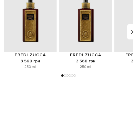
EREDI ZUCCA
EREDI ZUCCA
ERED
3 568 грн
3 568 грн
3 
250 ml
250 ml