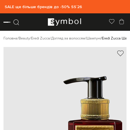
SALE ще більше брендів до -50% SS`26
Головна
Beauty
Eredi Zucca
Догляд за волоссям
Шампуні
Eredi Zucca Шам