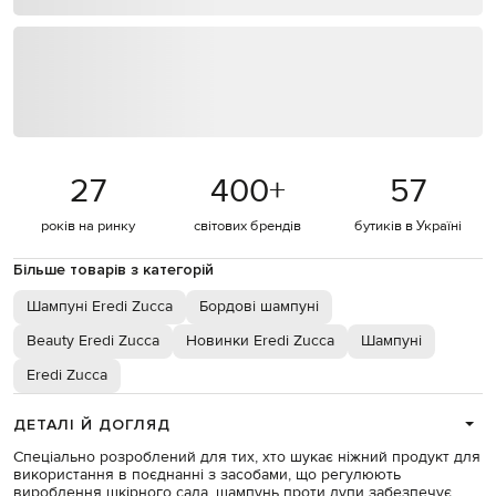
27
400
+
57
років на ринку
світових брендів
бутиків в Україні
Більше товарів з категорій
Шампуні Eredi Zucca
Бордові шампуні
Beauty Eredi Zucca
Новинки Eredi Zucca
Шампуні
Eredi Zucca
ДЕТАЛІ Й ДОГЛЯД
Спеціально розроблений для тих, хто шукає ніжний продукт для
використання в поєднанні з засобами, що регулюють
вироблення шкірного сала, шампунь проти лупи забезпечує