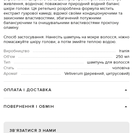
живлення, водночас поважаючи природний водний баланс
шкіри голови. Ця ретельно розроблена формула містить
екстракт гуарової камеді, відомої своїми кондиціонуючими та
захисними властивостями, збагачений потужними
балансуючими та очищувальними властивостями проктону
оламіну.
Спосіб застосування: Нанесіть шампунь на мокре волосся, ніжно
помасажуйте шкіру голови, а потім змийте теплою водою.
Виробництво
Італія
Об'єм
250 мл
Тип
шампунь для волосся
Стать
чоловіча
Аромат
Vetiverum (деревний, цитрусовий)
ОПЛАТА І ДОСТАВКА
ПОВЕРНЕННЯ І ОБМІН
ЗВʼЯЗАТИСЯ З НАМИ