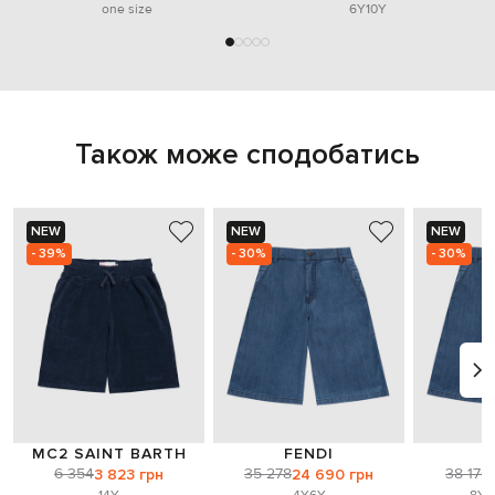
one size
6Y
10Y
Також може сподобатись
NEW
NEW
NEW
- 39%
- 30%
- 30%
MC2 SAINT BARTH
FENDI
F
6 354
35 278
38 170
3 823 грн
24 690 грн