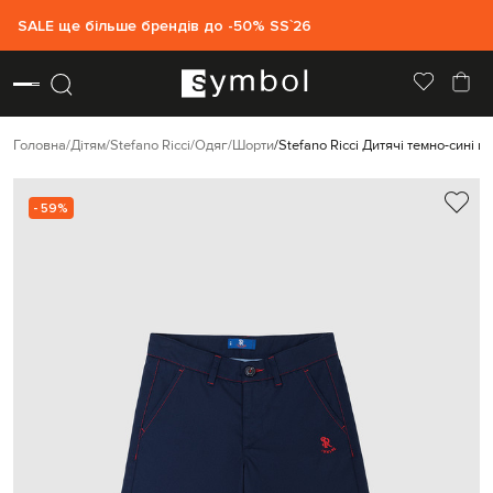
SALE ще більше брендів до -50% SS`26
Головна
Дітям
Stefano Ricci
Одяг
Шорти
Stefano Ricci Дитячі темно-сині ш
- 59%