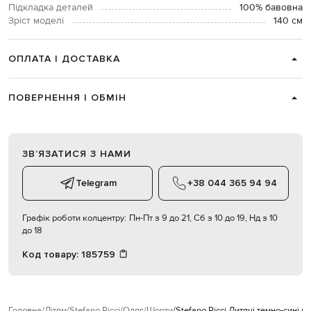
Підкладка деталей
100% бавовна
Зріст моделі
140 см
ОПЛАТА І ДОСТАВКА
ПОВЕРНЕННЯ І ОБМІН
ЗВʼЯЗАТИСЯ З НАМИ
Telegram
+38 044 365 94 94
Графік роботи колцентру:
Пн-Пт з 9 до 21, Сб з 10 до 19, Нд з 10
до 18
Код товару:
185759
Головна
Дітям
Stefano Ricci
Одяг
Шорти
Stefano Ricci Дитячі темно-сині ш