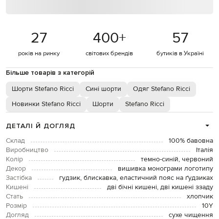
27
400
+
57
років на ринку
світових брендів
бутиків в Україні
Більше товарів з категорій
Шорти Stefano Ricci
Сині шорти
Одяг Stefano Ricci
Новинки Stefano Ricci
Шорти
Stefano Ricci
ДЕТАЛІ Й ДОГЛЯД
Склад
100% бавовна
Виробництво
Італія
Колір
темно-синій, червоний
Декор
вишивка монограми логотипу
Застібка
гудзик, блискавка, еластичний пояс на ґудзиках
Кишені
дві бічні кишені, дві кишені ззаду
Стать
хлопчик
Розмір
10Y
Догляд
сухе чищення