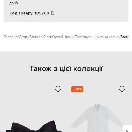
до 18
Код товару:
185769
Головна
Дітям
Stefano Ricci
Одяг
Штани
Повсякденні штани casual
Stefan
Також з цієї колекції
- 60%