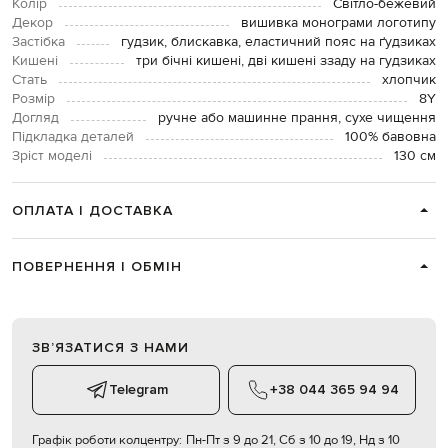
Колір
Світло-бежевий
Декор
вишивка монограми логотипу
Застібка
гудзик, блискавка, еластичний пояс на ґудзиках
Кишені
три бічні кишені, дві кишені ззаду на гудзиках
Стать
хлопчик
Розмір
8Y
Догляд
ручне або машинне прання, сухе чищення
Підкладка деталей
100% бавовна
Зріст моделі
130 см
ОПЛАТА І ДОСТАВКА
ПОВЕРНЕННЯ І ОБМІН
ЗВʼЯЗАТИСЯ З НАМИ
Telegram
+38 044 365 94 94
Графік роботи колцентру:
Пн-Пт з 9 до 21, Сб з 10 до 19, Нд з 10