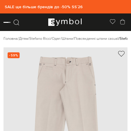
SALE ще більше брендів до -50% SS`26
Головна
Дітям
Stefano Ricci
Одяг
Штани
Повсякденні штани casual
Stefan
- 59%