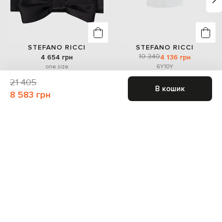
STEFANO RICCI
STEFANO RICCI
10 340
4 654 грн
4 136 грн
one size
6Y
10Y
21 405
В кошик
8 583 грн
Також може сподобатись
- 60%
- 60%
- 59%