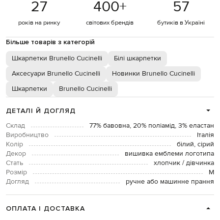
27
400
+
57
років на ринку
світових брендів
бутиків в Україні
Більше товарів з категорій
Шкарпетки Brunello Cucinelli
Білі шкарпетки
Аксесуари Brunello Cucinelli
Новинки Brunello Cucinelli
Шкарпетки
Brunello Cucinelli
ДЕТАЛІ Й ДОГЛЯД
Склад
77% бавовна, 20% поліамід, 3% еластан
Виробництво
Італія
Колір
білий, сірий
Декор
вишивка емблеми логотипа
Стать
хлопчик / дівчинка
Розмір
М
Догляд
ручне або машинне прання
ОПЛАТА І ДОСТАВКА