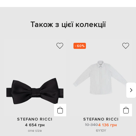
Також з цієї колекції
- 60%
STEFANO RICCI
STEFANO RICCI
10 340
4 654 грн
4 136 грн
one size
6Y
10Y