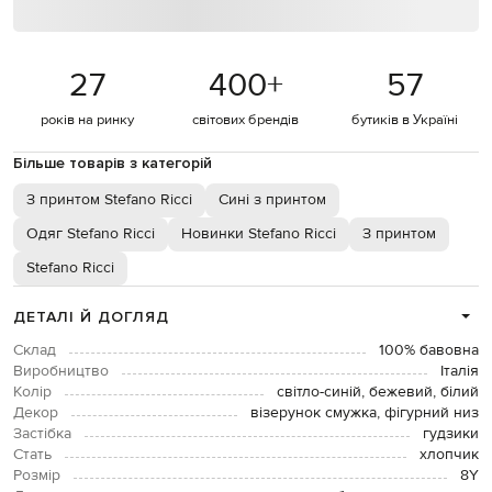
27
400
+
57
років на ринку
світових брендів
бутиків в Україні
Більше товарів з категорій
З принтом Stefano Ricci
Сині з принтом
Одяг Stefano Ricci
Новинки Stefano Ricci
З принтом
Stefano Ricci
ДЕТАЛІ Й ДОГЛЯД
Склад
100% бавовна
Виробництво
Італія
Колір
світло-синій, бежевий, білий
Декор
візерунок смужка, фігурний низ
Застібка
гудзики
Стать
хлопчик
Розмір
8Y