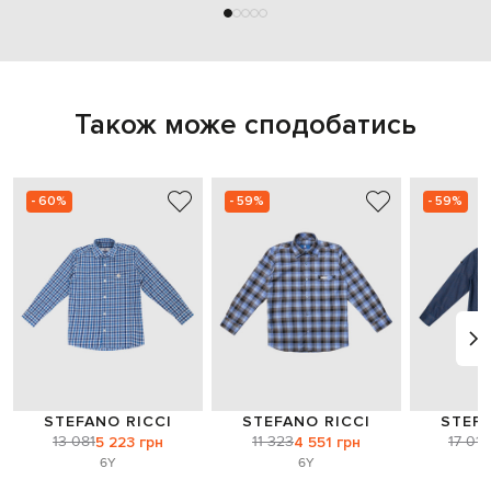
Також може сподобатись
- 60%
- 59%
- 59%
STEFANO RICCI
STEFANO RICCI
STEFA
13 081
11 323
17 010
5 223 грн
4 551 грн
6Y
6Y