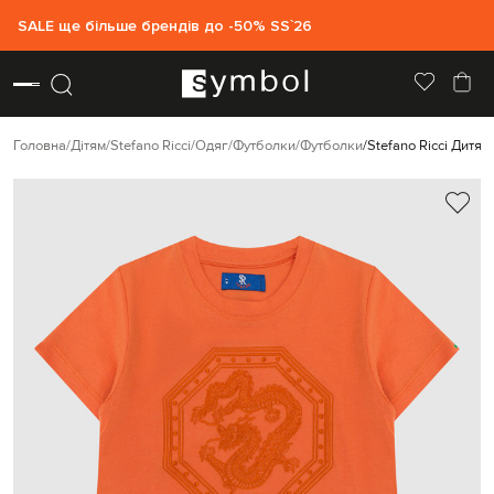
SALE ще більше брендів до -50% SS`26
Головна
Дітям
Stefano Ricci
Одяг
Футболки
Футболки
Stefano Ricci Дит