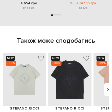
10 340
4 654 грн
4 136 грн
one size
6Y
10Y
Також може сподобатись
NEW
NEW
NEW
- 30%
- 30%
- 29%
STEFANO RICCI
STEFANO RICCI
STEFA