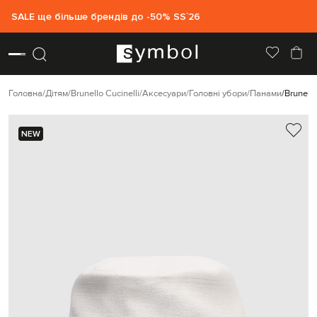
SALE ще більше брендів до -50% SS`26
Головна
Дітям
Brunello Cucinelli
Аксесуари
Головні убори
Панами
Brunell
NEW