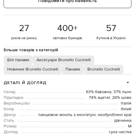
Повідомити про наявність
27
400
+
57
років на ринку
світових брендів
бутиків в Україні
Більше товарів з категорій
Білі панами
Аксесуари Brunello Cucinelli
Новинки Brunello Cucinelli
Панами
Brunello Cucinelli
ДЕТАЛІ Й ДОГЛЯД
Склад
63% бавовна, 37% льон
Підкладка
74% ацетат, 26% шовк
Виробництво
Італія
Колір
білий
Декор
ланцюжок моніль з еколатуні, необроблені краї
Стать
дівчинка
Розмір
M
Догляд
суха чистка