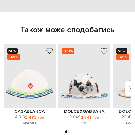
Також може сподобатись
NEW
- 69%
NEW
- 49%
- 49%
CASABLANCA
DOLCE&GABBANA
DOLCE
4 913
9 049
20 423
2 483 грн
2 741 грн
one size
10Y
4-5Y