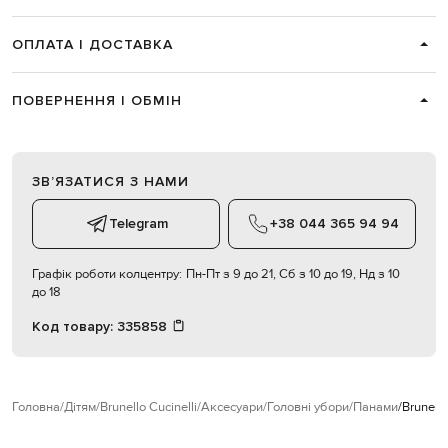
ОПЛАТА І ДОСТАВКА
ПОВЕРНЕННЯ І ОБМІН
ЗВʼЯЗАТИСЯ З НАМИ
Telegram
+38 044 365 94 94
Графік роботи колцентру:
Пн-Пт з 9 до 21, Сб з 10 до 19, Нд з 10
до 18
Код товару:
335858
Головна
Дітям
Brunello Cucinelli
Аксесуари
Головні убори
Панами
Brunell