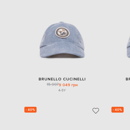
BRUNELLO CUCINELLI
B
15 097
9 049 грн
4-5Y
- 40%
- 40%