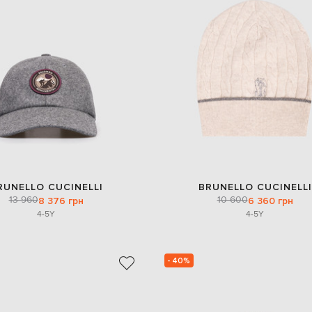
RUNELLO CUCINELLI
BRUNELLO CUCINELLI
13 960
10 600
8 376 грн
6 360 грн
4-5Y
4-5Y
- 40%