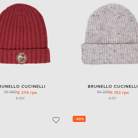
RUNELLO CUCINELLI
BRUNELLO CUCINELLI
13 960
10 238
8 376 грн
6 153 грн
8-10Y
4-5Y
- 40%