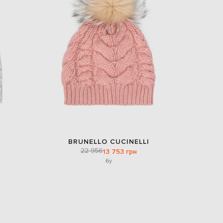
BRUNELLO CUCINELLI
22 956
13 753 грн
6y