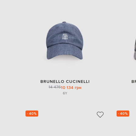
BRUNELLO CUCINELLI
B
14 476
10 134 грн
6Y
- 40%
- 40%