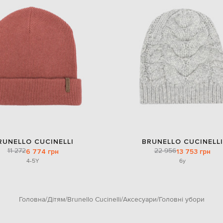
RUNELLO CUCINELLI
BRUNELLO CUCINELLI
11 272
22 956
6 774 грн
13 753 грн
4-5Y
6y
Головна
Дітям
Brunello Cucinelli
Аксесуари
Головні убори