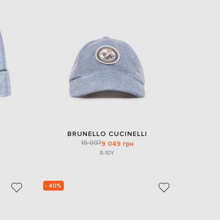
Italy
€
EUR
Latvia
€
EUR
Lithuania
€
EUR
Luxembourg
€
EUR
Netherlands
€
BRUNELLO CUCINELLI
15 097
PLN
9 049 грн
Poland
8-10Y
zł
EUR
Portugal
€
- 40%
EUR
Romania
€