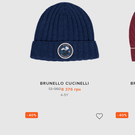
BRUNELLO CUCINELLI
B
13 960
8 376 грн
4-5Y
- 40%
- 40%