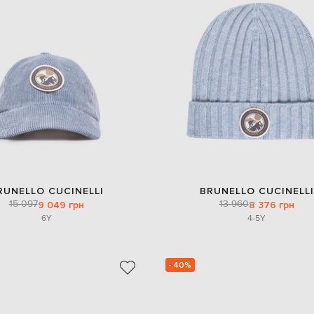
RUNELLO CUCINELLI
BRUNELLO CUCINELLI
15 097
13 960
9 049 грн
8 376 грн
6Y
4-5Y
- 40%