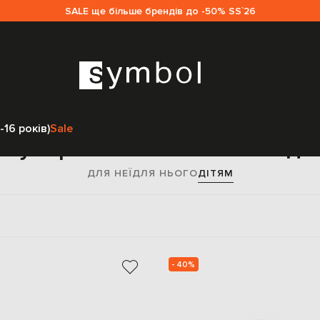
SALE ще більше брендів до -50% SS`26
Головна
Дітям
Brunello Cucinelli
Аксесуари
Головні убори
-16 років)
Sale
і убори Brunello Cucinelli дл
ДЛЯ НЕЇ
ДЛЯ НЬОГО
ДІТЯМ
- 40%