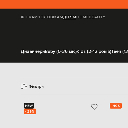
ЖІНКАМ
ЧОЛОВІКАМ
ДІТЯМ
HOME
BEAUTY
Дизайнери
Baby (0-36 міс)
Kids (2-12 років)
Teen (13
Головн
Фільтри
NEW
- 40%
- 29%