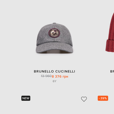
BRUNELLO CUCINELLI
B
13 960
8 376 грн
6Y
NEW
- 39%