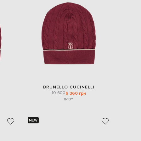
EUR
Slovakia
€
EUR
Slovenia
€
EUR
Spain
€
EUR
Sweden
€
UAH
Ukraine
BRUNELLO CUCINELLI
₴
10 600
6 360 грн
8-10Y
EUR
Other
€
NEW