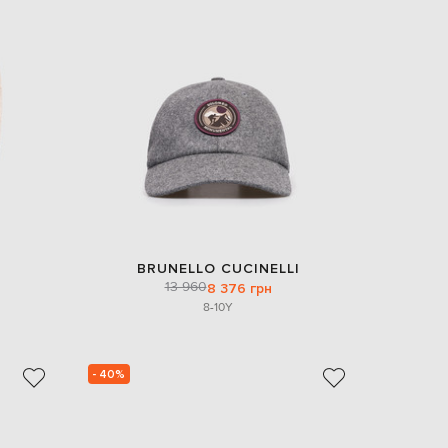
EUR
Denmark
€
EUR
Estonia
€
EUR
Finland
€
EUR
France
€
EUR
BRUNELLO CUCINELLI
Germany
13 960
8 376 грн
€
8-10Y
EUR
Greece
€
- 40%
EUR
Hungary
€
EUR