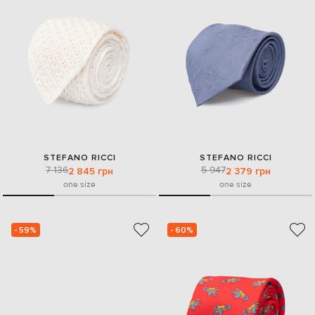
STEFANO RICCI
STEFANO RICCI
7 136
5 947
2 845 грн
2 379 грн
one size
one size
- 59%
- 60%