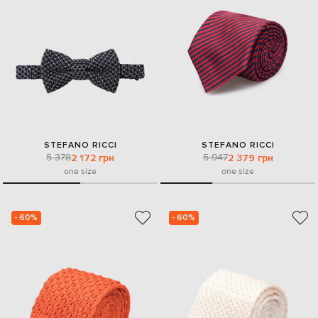
STEFANO RICCI
STEFANO RICCI
5 378
5 947
2 172 грн
2 379 грн
one size
one size
- 60%
- 60%