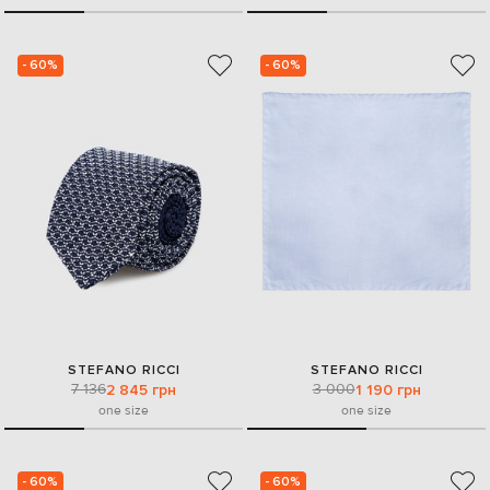
- 60%
- 60%
STEFANO RICCI
STEFANO RICCI
7 136
3 000
2 845 грн
1 190 грн
one size
one size
- 60%
- 60%