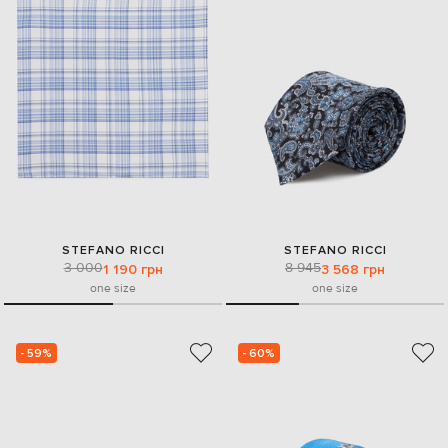
STEFANO RICCI
STEFANO RICCI
3 000
8 945
1 190 грн
3 568 грн
one size
one size
- 59%
- 60%