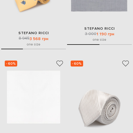
STEFANO RICCI
STEFANO RICCI
3 000
1 190 грн
8 945
3 568 грн
one size
one size
- 60%
- 60%