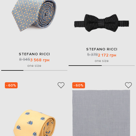
STEFANO RICCI
STEFANO RICCI
5 378
2 172 грн
8 945
3 568 грн
one size
one size
- 60%
- 60%