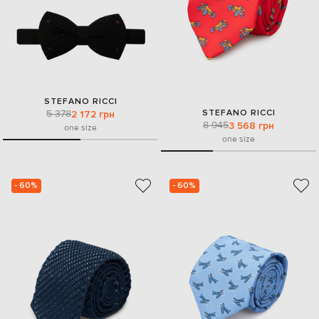
STEFANO RICCI
STEFANO RICCI
5 378
2 172 грн
8 945
3 568 грн
one size
one size
- 60%
- 60%