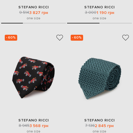
STEFANO RICCI
STEFANO RICCI
9 514
3 000
3 827 грн
1 190 грн
one size
one size
- 60%
- 60%
STEFANO RICCI
STEFANO RICCI
8 945
7 136
3 568 грн
2 845 грн
one size
one size