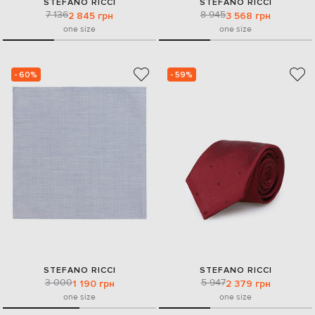
STEFANO RICCI
STEFANO RICCI
7 136
8 945
2 845 грн
3 568 грн
one size
one size
- 60%
- 59%
STEFANO RICCI
STEFANO RICCI
3 000
5 947
1 190 грн
2 379 грн
one size
one size