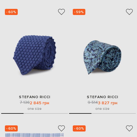
- 60%
- 59%
STEFANO RICCI
STEFANO RICCI
7 136
9 514
2 845 грн
3 827 грн
one size
one size
- 60%
- 60%