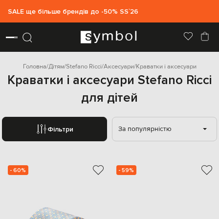
SALE ще більше брендів до -50% SS`26
Головна
Дітям
Stefano Ricci
Аксесуари
Краватки і аксесуари
Краватки і аксесуари Stefano Ricci
для дітей
За популярністю
Фільтри
- 60%
- 59%