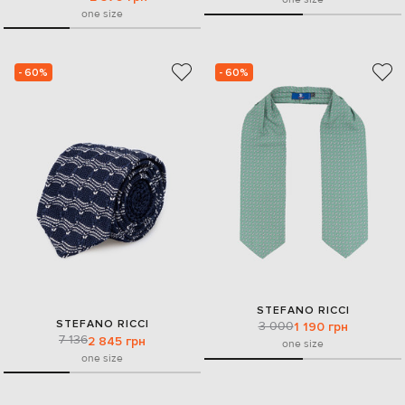
one size
- 60%
- 60%
STEFANO RICCI
STEFANO RICCI
3 000
1 190 грн
7 136
2 845 грн
one size
one size