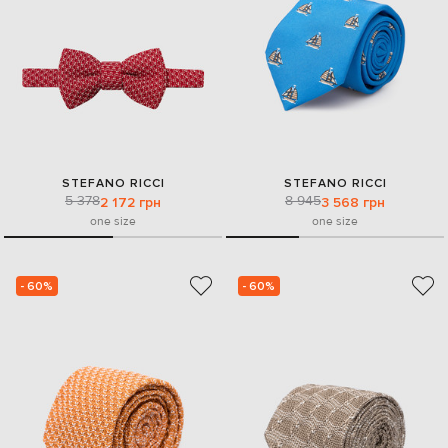
STEFANO RICCI
STEFANO RICCI
5 378
8 945
2 172 грн
3 568 грн
one size
one size
- 60%
- 60%