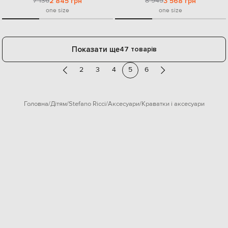
7 136
8 945
2 845 грн
3 568 грн
one size
one size
Показати ще
47 товарів
2
3
4
5
6
Головна
Дітям
Stefano Ricci
Аксесуари
Краватки і аксесуари