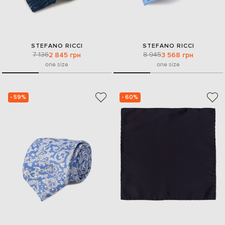
STEFANO RICCI
STEFANO RICCI
7 136
8 945
2 845 грн
3 568 грн
one size
one size
- 59%
- 60%