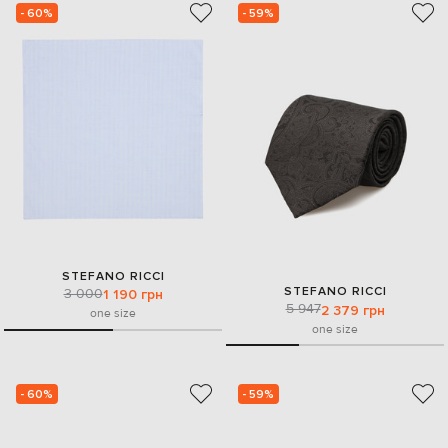
- 60%
- 59%
STEFANO RICCI
STEFANO RICCI
3 000
1 190 грн
5 947
2 379 грн
one size
one size
- 60%
- 59%