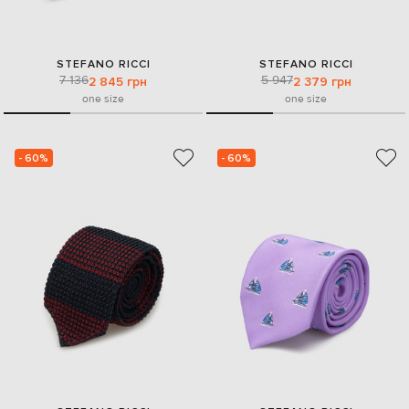
STEFANO RICCI
STEFANO RICCI
7 136
5 947
2 845 грн
2 379 грн
one size
one size
- 60%
- 60%