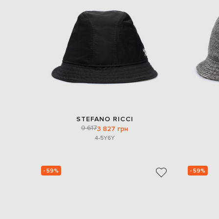
STEFANO RICCI
9 617
3 827 грн
4-5Y
6Y
- 59%
- 59%