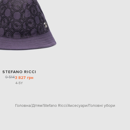
STEFANO RICCI
9 514
3 827 грн
4-5Y
Головна
Дітям
Stefano Ricci
Аксесуари
Головні убори