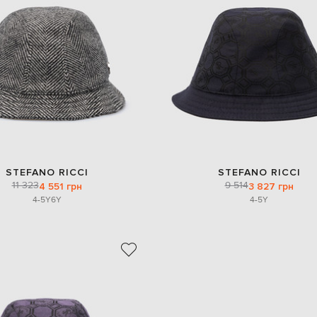
STEFANO RICCI
STEFANO RICCI
11 323
9 514
4 551 грн
3 827 грн
4-5Y
6Y
4-5Y