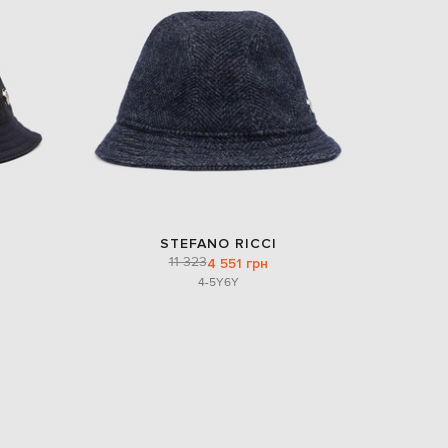
EUR
Denmark
€
EUR
Estonia
€
EUR
Finland
€
EUR
France
€
STEFANO RICCI
11 323
4 551 грн
EUR
Germany
4-5Y
6Y
€
EUR
Greece
€
EUR
Hungary
€
EUR