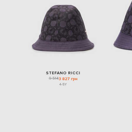
STEFANO RICCI
9 514
3 827 грн
4-5Y