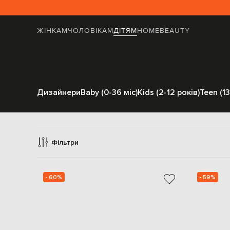
ЖІНКАМ
ЧОЛОВІКАМ
ДІТЯМ
HOME
BEAUTY
Дизайнери
Baby (0-36 міс)
Kids (2-12 років)
Teen (13
П
Фільтри
- 60%
- 59%