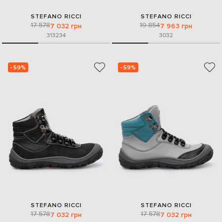
STEFANO RICCI
STEFANO RICCI
17 578
19 854
7 032 грн
7 963 грн
31
32
34
30
32
- 59%
- 59%
STEFANO RICCI
STEFANO RICCI
17 578
17 578
7 032 грн
7 032 грн