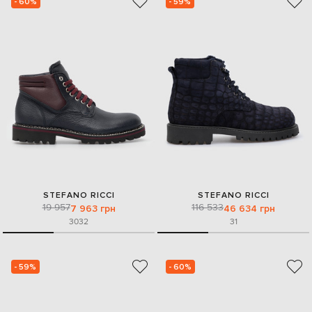
- 60%
- 59%
STEFANO RICCI
STEFANO RICCI
19 957
116 533
7 963 грн
46 634 грн
30
32
31
- 59%
- 60%