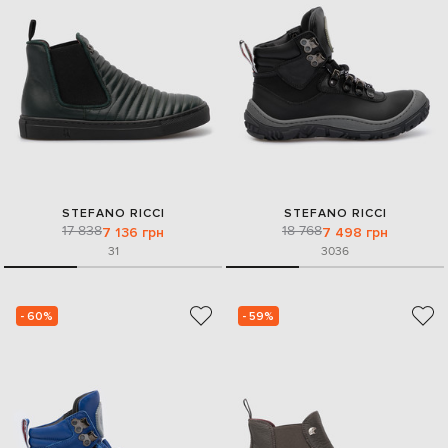
STEFANO RICCI
STEFANO RICCI
17 838
18 768
7 136 грн
7 498 грн
31
30
36
- 60%
- 59%