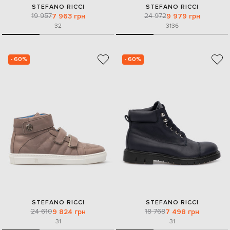
STEFANO RICCI
STEFANO RICCI
19 957
24 972
7 963 грн
9 979 грн
32
31
36
- 60%
- 60%
STEFANO RICCI
STEFANO RICCI
24 610
18 768
9 824 грн
7 498 грн
31
31