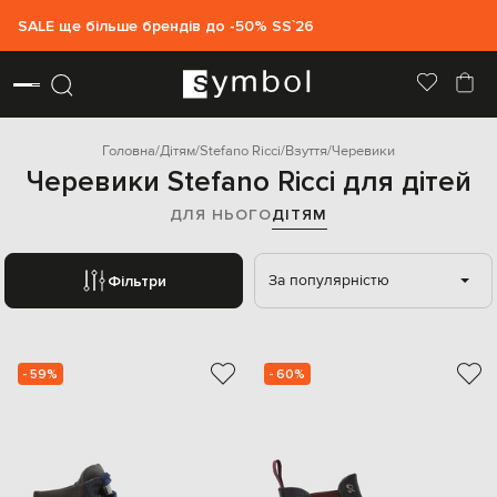
SALE ще більше брендів до -50% SS`26
Головна
Дітям
Stefano Ricci
Взуття
Черевики
Черевики Stefano Ricci для дітей
ДЛЯ НЬОГО
ДІТЯМ
За популярністю
Фільтри
- 59%
- 60%