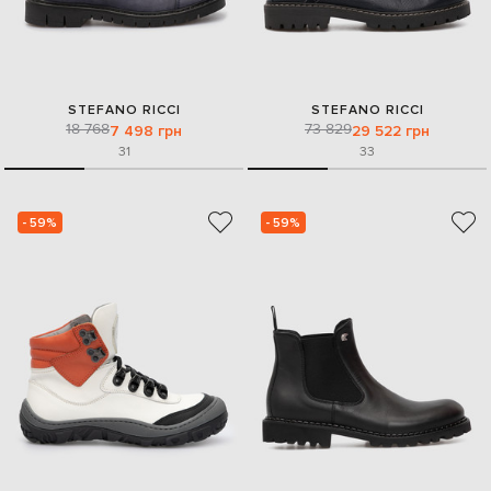
STEFANO RICCI
STEFANO RICCI
18 768
73 829
7 498 грн
29 522 грн
31
33
- 59%
- 59%