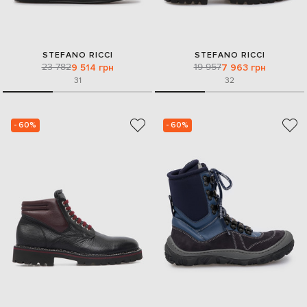
STEFANO RICCI
STEFANO RICCI
23 782
19 957
9 514 грн
7 963 грн
31
32
- 60%
- 60%