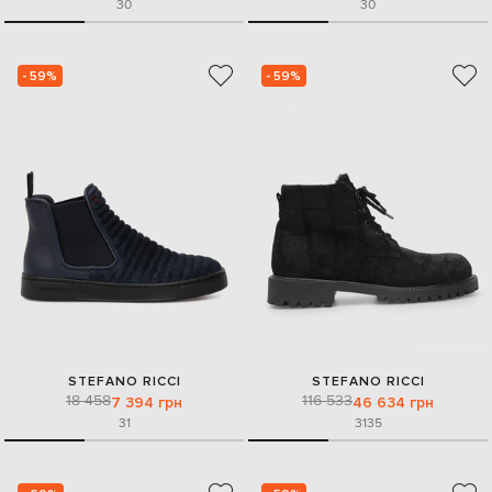
30
30
- 59%
- 59%
STEFANO RICCI
STEFANO RICCI
18 458
116 533
7 394 грн
46 634 грн
31
31
35