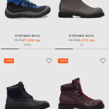
STEFANO RICCI
STEFANO RICCI
18 768
16 648
7 498 грн
6 670 грн
30
32
31
- 59%
- 60%