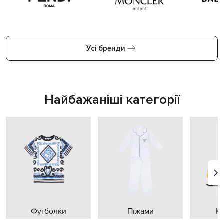
Усі бренди
Найбажаніші категорії
Футболки
Піжами
К