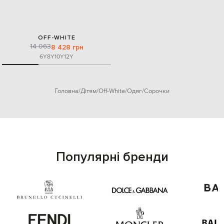
OFF-WHITE
14 063
8 428 грн
6Y
8Y
10Y
12Y
Головна
Дітям
Off-White
Одяг
Сорочки
Популярні бренди