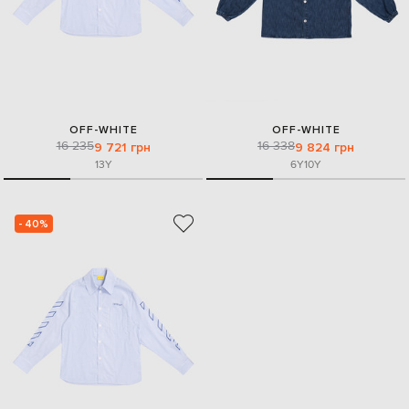
OFF-WHITE
OFF-WHITE
16 235
16 338
9 721 грн
9 824 грн
13Y
6Y
10Y
- 40%