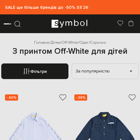
SALE ще більше брендів до -50% SS`26
Головна
Дітям
Off-White
Одяг
Сорочки
З принтом Off-White для дітей
За популярністю
Фільтри
- 40%
- 39%