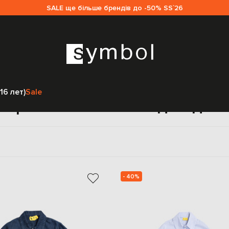
SALE ще більше брендів до -50% SS`26
Главная
Детям
Off-White
Одежда
Рубашки
16 лет)
Sale
 принтом Off-White для дет
- 40%