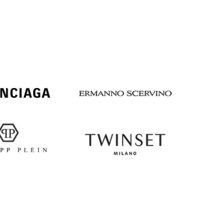
Italy
€
EUR
Latvia
€
EUR
Lithuania
€
EUR
Luxembourg
€
EUR
Netherlands
€
PLN
Poland
zł
EUR
Portugal
€
EUR
Romania
€