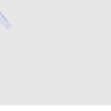
EUR
Denmark
€
EUR
Estonia
€
EUR
Finland
€
EUR
France
€
EUR
Germany
€
EUR
Greece
€
EUR
Hungary
€
EUR