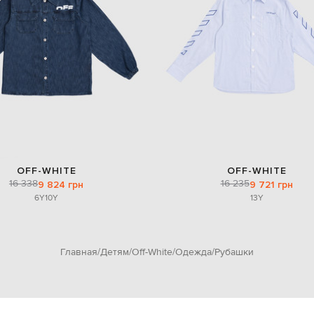
OFF-WHITE
OFF-WHITE
16 338
16 235
9 824 грн
9 721 грн
6Y
10Y
13Y
Главная
Детям
Off-White
Одежда
Рубашки