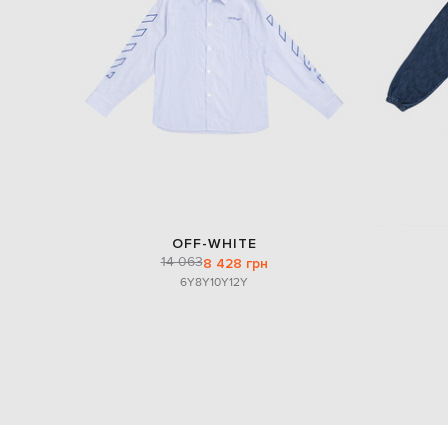
OFF-WHITE
14 063
8 428 грн
6Y
8Y
10Y
12Y