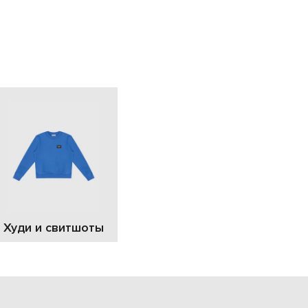
EUR
Slovakia
€
EUR
Slovenia
€
EUR
Spain
€
EUR
Sweden
€
UAH
Ukraine
₴
EUR
Other
Худи и свитшоты
€