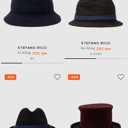
STEFANO RICCI
STEFANO RICCI
10 703
4 292 грн
17 372
6 929 грн
4-5Y
6Y
6Y
- 59%
- 60%