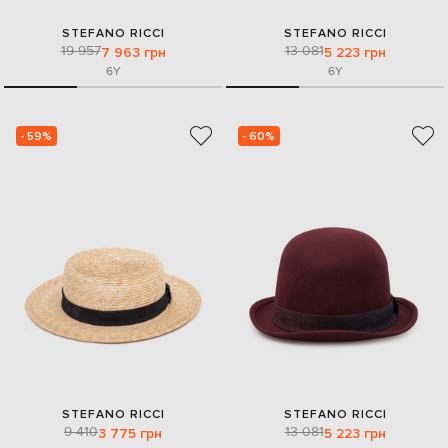
STEFANO RICCI
STEFANO RICCI
19 957
13 081
7 963 грн
5 223 грн
6Y
6Y
- 59%
- 60%
STEFANO RICCI
STEFANO RICCI
9 410
13 081
3 775 грн
5 223 грн