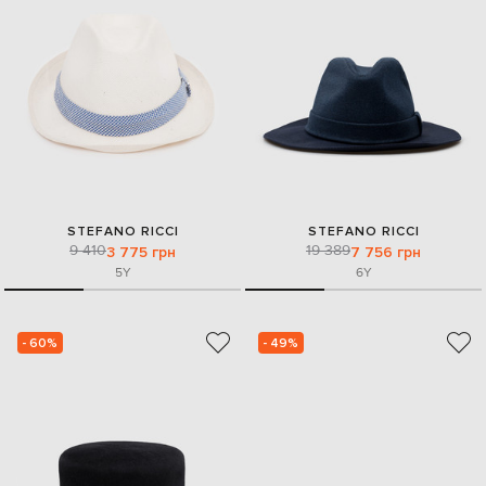
STEFANO RICCI
STEFANO RICCI
9 410
19 389
3 775 грн
7 756 грн
5Y
6Y
- 60%
- 49%