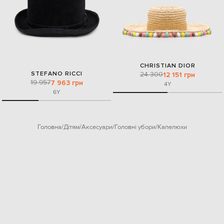
CHRISTIAN DIOR
STEFANO RICCI
24 300
12 151 грн
19 957
7 963 грн
4Y
6Y
Головна
Дітям
Аксесуари
Головні убори
Капелюхи