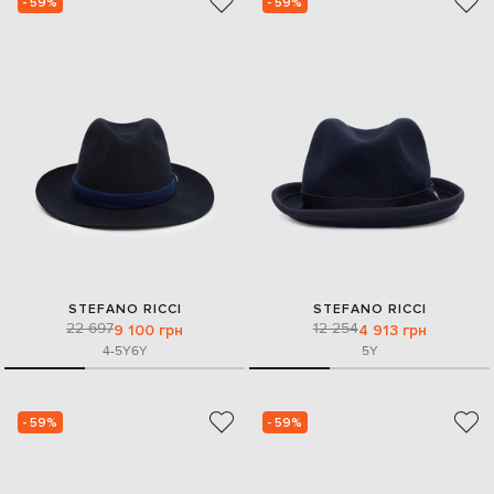
- 59%
- 59%
STEFANO RICCI
STEFANO RICCI
22 697
12 254
9 100 грн
4 913 грн
4-5Y
6Y
5Y
- 59%
- 59%