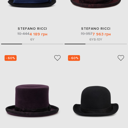
STEFANO RICCI
STEFANO RICCI
10 444
19 957
4 189 грн
7 963 грн
6Y
6Y
8-10Y
- 60%
- 60%