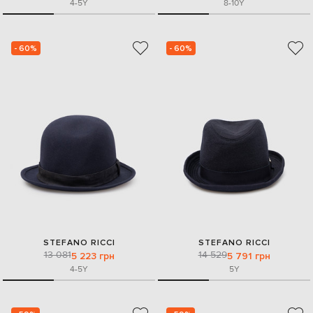
4-5Y
8-10Y
- 60%
- 60%
STEFANO RICCI
STEFANO RICCI
13 081
14 529
5 223 грн
5 791 грн
4-5Y
5Y