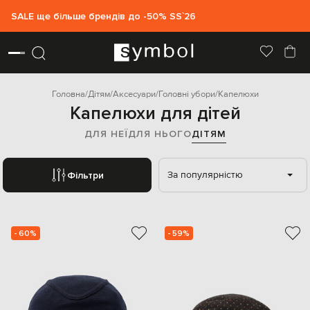
SALE ще більше брендів до -50% SS`26
Головна
Дітям
Аксесуари
Головні убори
Капелюхи
Капелюхи для дітей
ДЛЯ НЕЇ
ДЛЯ НЬОГО
ДІТЯМ
За популярністю
Фільтри
- 60%
- 59%