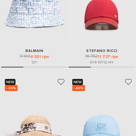
BALMAIN
STEFANO RICCI
9 100
16 752
4 551 грн
11 737 грн
12Y
6Y
8-10Y
12-14Y
NEW
NEW
- 49%
- 40%