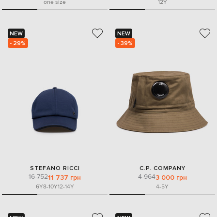
one size
12Y
NEW
NEW
- 29%
- 39%
STEFANO RICCI
C.P. COMPANY
16 752
4 964
11 737 грн
3 000 грн
6Y
8-10Y
12-14Y
4-5Y