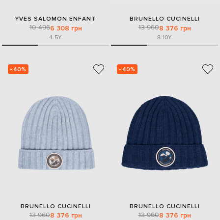
YVES SALOMON ENFANT
BRUNELLO CUCINELLI
10 496
13 960
6 308 грн
8 376 грн
4-5Y
8-10Y
- 40%
- 40%
BRUNELLO CUCINELLI
BRUNELLO CUCINELLI
13 960
13 960
8 376 грн
8 376 грн