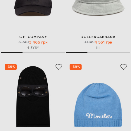
C.P. COMPANY
DOLCE&GABBANA
5 740
9 049
3 465 грн
4 551 грн
4-5Y
6Y
II
III
- 39%
- 39%