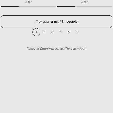
4-5Y
4-5Y
Показати ще
48 товарів
1
2
3
4
5
Головна
Дітям
Аксесуари
Головні убори