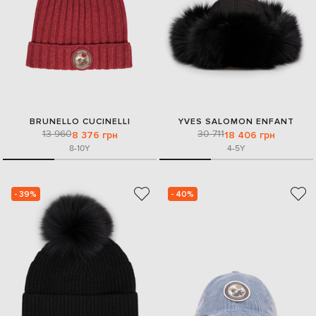
BRUNELLO CUCINELLI
YVES SALOMON ENFANT
13 960
30 711
8 376 грн
18 406 грн
8-10Y
4-5Y
- 39%
- 40%