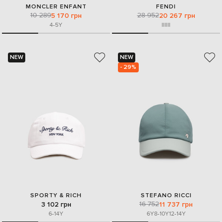
MONCLER ENFANT
FENDI
10 289
28 952
5 170 грн
20 267 грн
4-5Y
I
II
III
NEW
NEW
- 29%
SPORTY & RICH
STEFANO RICCI
16 752
3 102 грн
11 737 грн
6-14Y
6Y
8-10Y
12-14Y