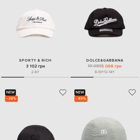
SPORTY & RICH
DOLCE&GABBANA
10 083
3 102 грн
5 068 грн
2-6Y
8-10Y
12-14Y
NEW
NEW
- 39%
- 49%