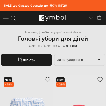
SALE ще більше брендів до -50% SS`26
Головна
Дітям
Аксесуари
Головні убори
Головні убори для дітей
ДЛЯ НЕЇ
ДЛЯ НЬОГО
ДІТЯМ
За популярністю
Фільтри
NEW
NEW
- 49%
- 29%