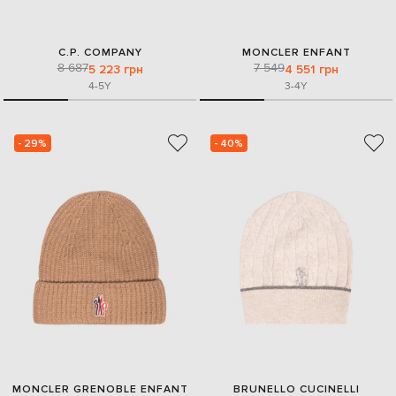
C.P. COMPANY
MONCLER ENFANT
8 687
7 549
5 223 грн
4 551 грн
4-5Y
3-4Y
- 29%
- 40%
MONCLER GRENOBLE ENFANT
BRUNELLO CUCINELLI