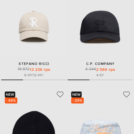
STEFANO RICCI
C.P. COMPANY
18 872
4 344
13 236 грн
2 586 грн
8-10Y
12-14Y
4-5Y
NEW
NEW
- 49%
- 29%