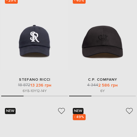
- 29%
- 40%
STEFANO RICCI
C.P. COMPANY
18 872
4 344
13 236 грн
2 586 грн
6Y
8-10Y
12-14Y
6Y
NEW
NEW
- 49%