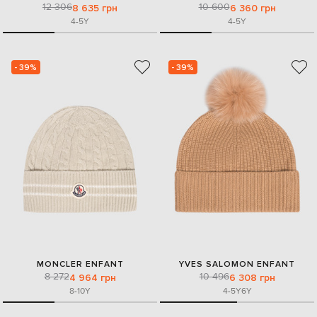
12 306
10 600
8 635 грн
6 360 грн
4-5Y
4-5Y
- 39%
- 39%
MONCLER ENFANT
YVES SALOMON ENFANT
8 272
10 496
4 964 грн
6 308 грн
8-10Y
4-5Y
6Y