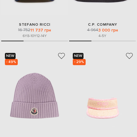
STEFANO RICCI
C.P. COMPANY
16 752
4 964
11 737 грн
3 000 грн
6Y
8-10Y
12-14Y
4-5Y
NEW
NEW
- 49%
- 29%