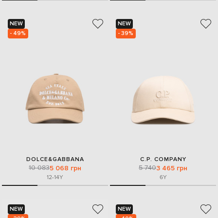
NEW
NEW
- 49%
- 39%
DOLCE&GABBANA
C.P. COMPANY
10 083
5 740
5 068 грн
3 465 грн
12-14Y
6Y
NEW
NEW