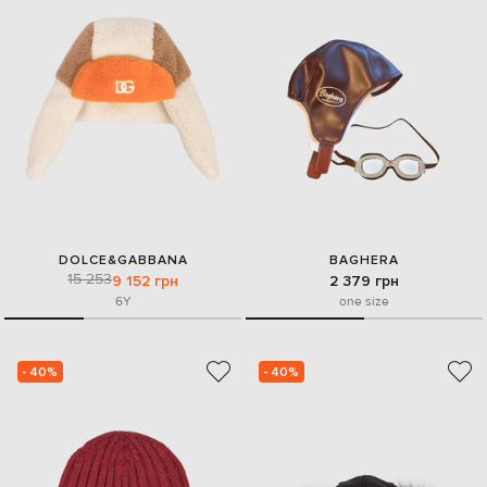
DOLCE&GABBANA
BAGHERA
15 253
9 152 грн
2 379 грн
6Y
one size
- 40%
- 40%