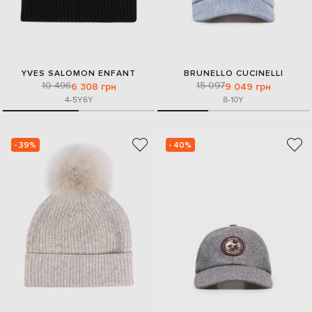
YVES SALOMON ENFANT
BRUNELLO CUCINELLI
10 496
15 097
6 308 грн
9 049 грн
4-5Y
6Y
8-10Y
- 39%
- 40%