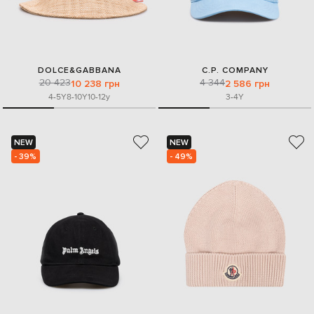
DOLCE&GABBANA
C.P. COMPANY
20 423
4 344
10 238 грн
2 586 грн
4-5Y
8-10Y
10-12y
3-4Y
NEW
NEW
- 39%
- 49%