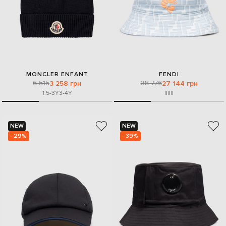
MONCLER ENFANT
FENDI
6 515
38 776
3 258 грн
27 144 грн
1.5-3Y
3-4Y
I
II
III
NEW
NEW
- 29%
- 39%