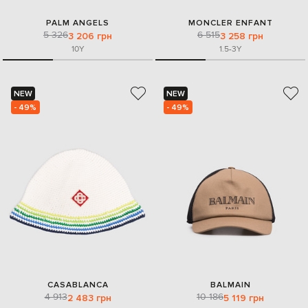
PALM ANGELS
MONCLER ENFANT
5 326
6 515
3 206 грн
3 258 грн
10Y
1.5-3Y
NEW
NEW
- 49%
- 49%
CASABLANCA
BALMAIN
4 913
10 186
2 483 грн
5 119 грн