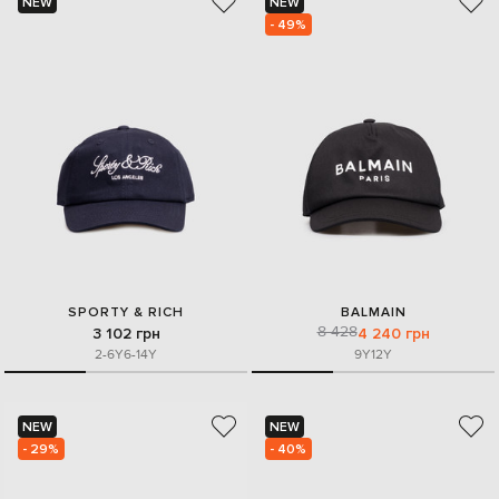
NEW
NEW
- 49%
SPORTY & RICH
BALMAIN
8 428
3 102 грн
4 240 грн
2-6Y
6-14Y
9Y
12Y
NEW
NEW
- 29%
- 40%