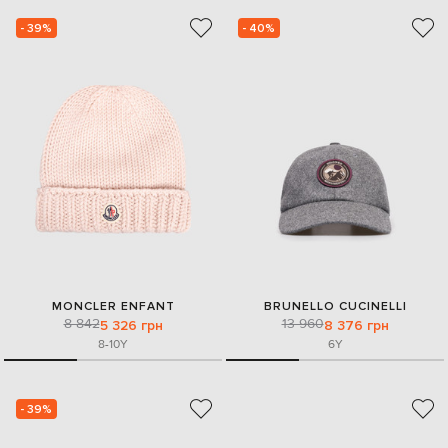
- 39%
- 40%
MONCLER ENFANT
BRUNELLO CUCINELLI
8 842
13 960
5 326 грн
8 376 грн
8-10Y
6Y
- 39%