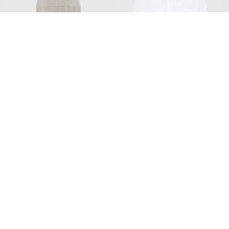
PESERICO
PESERICO
20 423
22 439
12 254 грн
13 442 грн
S
L
XXS
Додайте затишку та краси
Home
Beauty