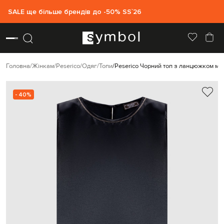
SALE ще більше брендів до -50% SS`26
Головна
Жінкам
Peserico
Одяг
Топи
Peserico Чорний топ з ланцюжком мо
- 40%