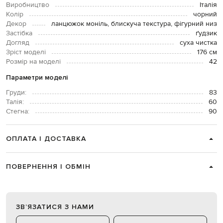
Виробництво
Італія
Колір
чорний
Декор
ланцюжок моніль, блискуча текстура, фігурний низ
Застібка
ґудзик
Догляд
суха чистка
Зріст моделі
176 см
Розмір на моделі
42
Параметри моделі
Груди:
83
Талія:
60
Стегна:
90
ОПЛАТА І ДОСТАВКА
ПОВЕРНЕННЯ І ОБМІН
ЗВʼЯЗАТИСЯ З НАМИ