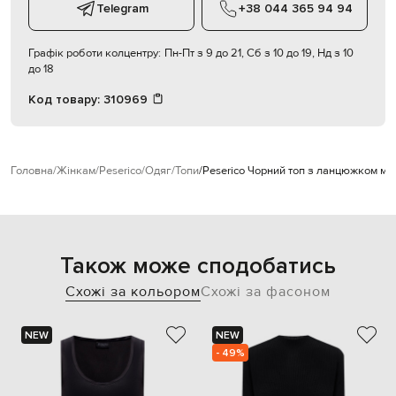
Telegram
+38 044 365 94 94
Графік роботи колцентру:
Пн-Пт з 9 до 21, Сб з 10 до 19, Нд з 10
до 18
Код товару:
310969
Головна
Жінкам
Peserico
Одяг
Топи
Peserico Чорний топ з ланцюжком мо
Також може сподобатись
Схожі за кольором
Схожі за фасоном
NEW
NEW
- 49%