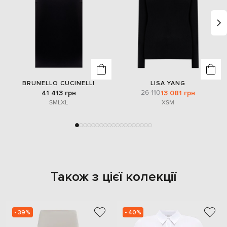
BRUNELLO CUCINELLI
LISA YANG
26 110
41 413 грн
13 081 грн
S
M
L
XL
XS
M
Також з цієї колекції
- 39%
- 40%