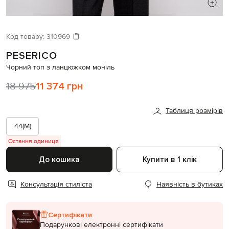
ШУКАЄТЕ НОВИЙ ОБРАЗ?
Давайте підберемо щось ще
Код товару:
310969
PESERICO
Схожі товари
Чорний топ з ланцюжком моніль
18 975
11 374 грн
Таблиця розмірів
44(M)
Остання одиниця
До кошика
Купити в 1 клік
Консультація стиліста
Наявність в бутиках
Сертифікати
Подарункові електронні сертифікати