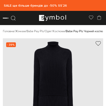
SALE ще більше брендів до -50% SS`26
Головна
Жінкам
Babe Pay Pls
Одяг
Костюми
Babe Pay Pls Чорний костюм з
- 39%