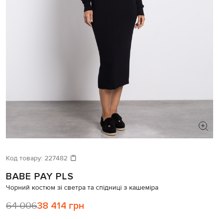
ШУКАЄТЕ НОВИЙ ОБРАЗ?
Давайте підберемо щось ще
Код товару:
227482
BABE PAY PLS
Схожі товари
Чорний костюм зі светра та спідниці з кашеміра
64 006
38 414 грн