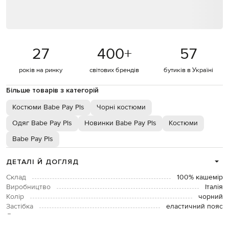
27
400
+
57
років на ринку
світових брендів
бутиків в Україні
Більше товарів з категорій
Костюми Babe Pay Pls
Чорні костюми
Одяг Babe Pay Pls
Новинки Babe Pay Pls
Костюми
Babe Pay Pls
ДЕТАЛІ Й ДОГЛЯД
Склад
100% кашемір
Виробництво
Італія
Колір
чорний
Застібка
еластичний пояс
Догляд
ручне прання, суха чистка
Зріст моделі
176 см