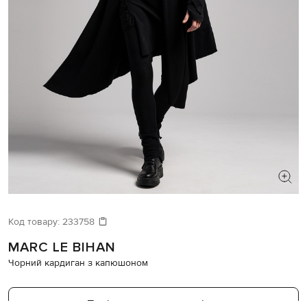
ШУКАЄТЕ НОВИЙ ОБРАЗ?
Давайте підберемо щось ще
Код товару:
233758
MARC LE BIHAN
Схожі товари
Чорний кардиган з капюшоном
Повідомити про наявність