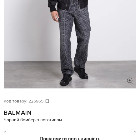
ШУКАЄТЕ НОВИЙ ОБРАЗ?
Давайте підберемо щось ще
Код товару:
225965
BALMAIN
Схожі товари
Чорний бомбер з логотипом
Повідомити про наявність