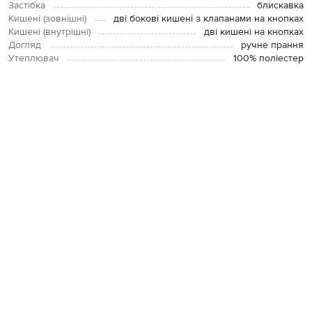
Застібка
блискавка
Кишені (зовнішні)
дві бокові кишені з клапанами на кнопках
Кишені (внутрішні)
дві кишені на кнопках
Догляд
ручне прання
Утеплювач
100% поліестер
Зріст моделі
190 см
Розмір на моделі
50
ОПЛАТА І ДОСТАВКА
ПОВЕРНЕННЯ І ОБМІН
ЗВʼЯЗАТИСЯ З НАМИ
Telegram
+38 044 365 94 94
Графік роботи колцентру:
Пн-Пт з 9 до 21, Сб з 10 до 19, Нд з 10
до 18