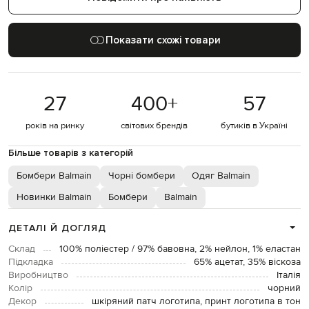
Показати схожі товари
27
400
+
57
років на ринку
світових брендів
бутиків в Україні
Більше товарів з категорій
Бомбери Balmain
Чорні бомбери
Одяг Balmain
Новинки Balmain
Бомбери
Balmain
ДЕТАЛІ Й ДОГЛЯД
Склад
100% поліестер / 97% бавовна, 2% нейлон, 1% еластан
Підкладка
65% ацетат, 35% віскоза
Виробництво
Італія
Колір
чорний
Декор
шкіряний патч логотипа, принт логотипа в тон