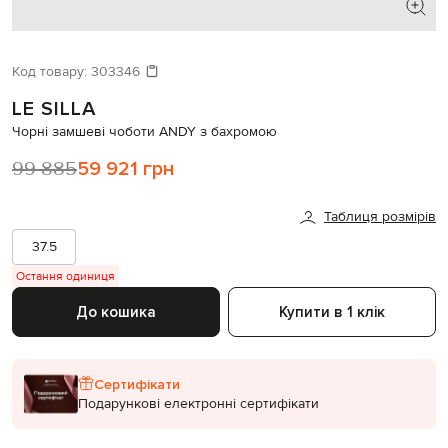
ШУКАЄТЕ НОВИЙ ОБРАЗ?
Давайте підберемо щось ще
Код товару:
303346
LE SILLA
Схожі товари
Чорні замшеві чоботи ANDY з бахромою
99 885
59 921 грн
Таблиця розмірів
37.5
Остання одиниця
До кошика
Купити в 1 клік
Сертифікати
Подарункові електронні сертифікати