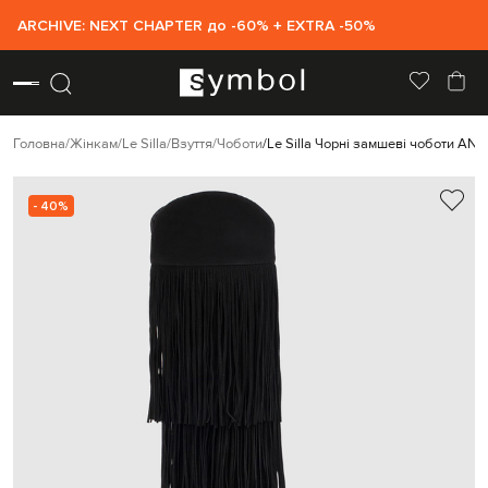
ARCHIVE: NEXT CHAPTER до -60% + EXTRA -50%
Головна
Жінкам
Le Silla
Взуття
Чоботи
Le Silla Чорні замшеві чоботи AN
- 40%