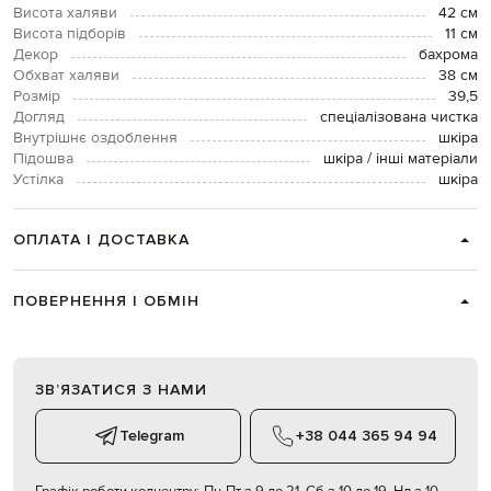
Висота халяви
42 см
Висота підборів
11 см
Декор
бахрома
Обхват халяви
38 см
Розмір
39,5
Догляд
спеціалізована чистка
Внутрішнє оздоблення
шкіра
Підошва
шкіра / інші матеріали
Устілка
шкіра
ОПЛАТА І ДОСТАВКА
ПОВЕРНЕННЯ І ОБМІН
ЗВʼЯЗАТИСЯ З НАМИ
Telegram
+38 044 365 94 94