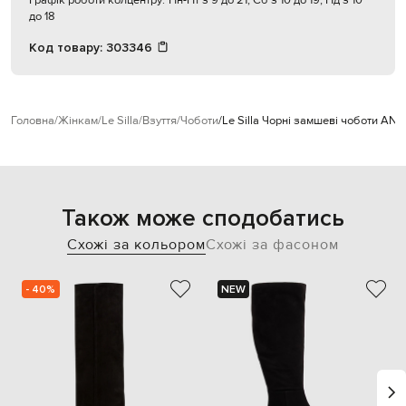
Графік роботи колцентру:
Пн-Пт з 9 до 21, Сб з 10 до 19, Нд з 10
до 18
Код товару:
303346
Головна
Жінкам
Le Silla
Взуття
Чоботи
Le Silla Чорні замшеві чоботи AN
Також може сподобатись
Схожі за кольором
Схожі за фасоном
- 40%
NEW