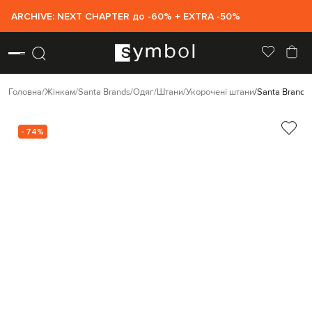
ARCHIVE: NEXT CHAPTER до -60% + EXTRA -50%
Головна
Жінкам
Santa Brands
Одяг
Штани
Укорочені штани
Santa Brands 
- 74%