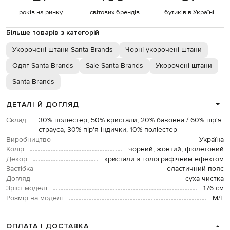
років на ринку
світових брендів
бутиків в Україні
Більше товарів з категорій
Укорочені штани Santa Brands
Чорні укорочені штани
Одяг Santa Brands
Sale Santa Brands
Укорочені штани
Santa Brands
ДЕТАЛІ Й ДОГЛЯД
Склад
30% поліестер, 50% кристали, 20% бавовна / 60% пір'я
страуса, 30% пір'я індички, 10% поліестер
Виробництво
Україна
Колір
чорний, жовтий, фіолетовий
Декор
кристали з голографічним ефектом
Застібка
еластичний пояс
Догляд
суха чистка
Зріст моделі
176 см
Розмір на моделі
M/L
ОПЛАТА І ДОСТАВКА