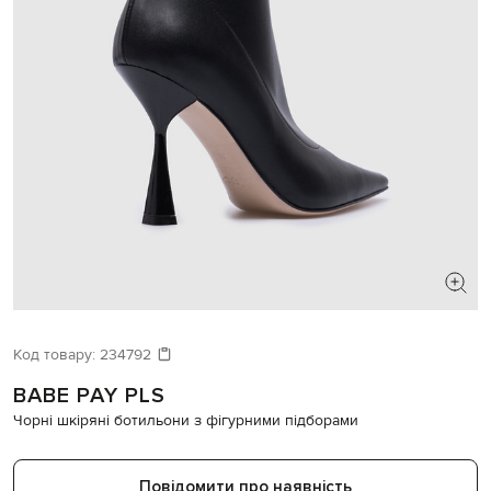
ШУКАЄТЕ НОВИЙ ОБРАЗ?
Давайте підберемо щось ще
Код товару:
234792
BABE PAY PLS
Схожі товари
Чорні шкіряні ботильони з фігурними підборами
Повідомити про наявність