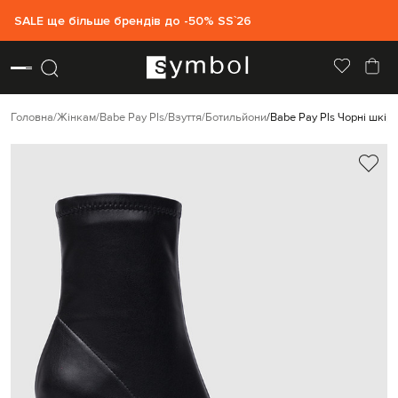
SALE ще більше брендів до -50% SS`26
Головна
Жінкам
Babe Pay Pls
Взуття
Ботильйони
Babe Pay Pls Чорні шкір