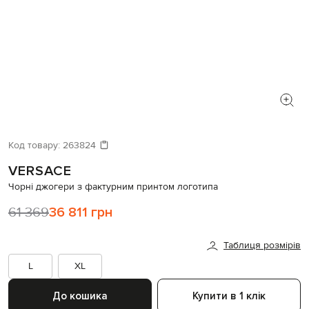
Код товару:
263824
VERSACE
Чорні джогери з фактурним принтом логотипа
61 369
36 811 грн
Таблиця розмірів
L
XL
До кошика
Купити в 1 клік