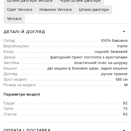
Штани джогери Versace
Чорні штани джогери
Одяг Versace
Новинки Versace
Штани джогери
Versace
ДЕТАЛІ Й ДОГЛЯД
Склад
100% бавовна
Виробництво
Італія
Колір
чорний, бежевий
Декор
фактурний принт логотипа з кристалами
Застібка
еластичний пояс на шнурку
Кишені
дві кишені в бокових швах, задня кишеня
Догляд
ручне прання
Зріст моделі
188 см
Розмір на моделі
М
Параметри моделі
Груди:
92
Талія:
73
Стегна:
93
ОПЛАТА І ДОСТАВКА