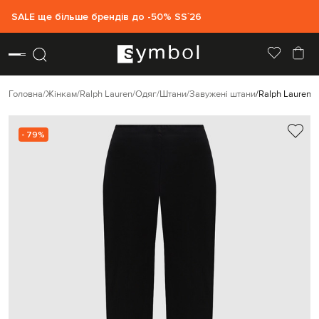
SALE ще більше брендів до -50% SS`26
Головна
Жінкам
Ralph Lauren
Одяг
Штани
Завужені штани
Ralph Lauren 
- 79%