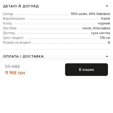
ДЕТАЛІ Й ДОГЛЯД
Склад
56% шовк, 44% бавовна
Виробництво
Італія
Колір
чорний
Застібка
гачок, блискавка
Догляд
суха чистка
Зріст моделі
176 см
Розмір на моделі
8
ОПЛАТА І ДОСТАВКА
55 682
В кошик
ПОВЕРНЕННЯ І ОБМІН
11 168 грн
ЗВʼЯЗАТИСЯ З НАМИ
Telegram
+38 044 365 94 94