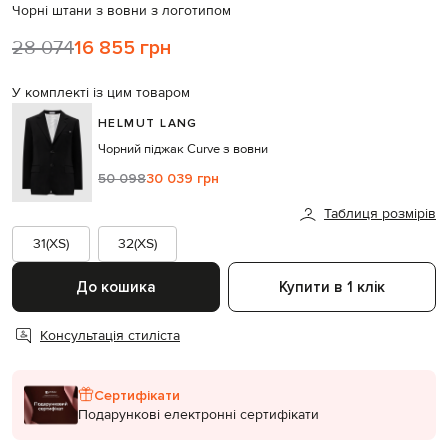
Чорні штани з вовни з логотипом
28 074
16 855 грн
У комплекті із цим товаром
HELMUT LANG
Чорний піджак Curve з вовни
50 098
30 039 грн
Таблиця розмірів
31(XS)
32(XS)
До кошика
Купити в 1 клік
Консультація стиліста
Сертифікати
Подарункові електронні сертифікати