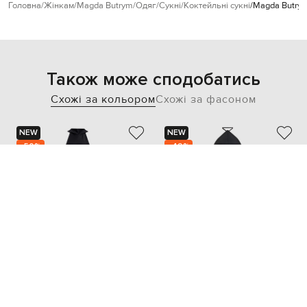
Головна
Жінкам
Magda Butrym
Одяг
Сукні
Коктейльні сукні
Magda Butrym
Також може сподобатись
Схожі за кольором
Схожі за фасоном
NEW
NEW
- 50%
- 49%
SIMKHAI
MAX MARA SPORTMAX
41 258
79 981
20 629 грн
40 017 грн