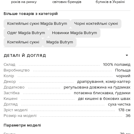
років на ринку
світових брендів
бутиків в Україні
Більше товарів з категорій
Коктейльні сукні Magda Butrym
Чорні коктейльні сукні
Одяг Magda Butrym
Новинки Magda Butrym
Коктейльні сукні
Magda Butrym
ДЕТАЛІ Й ДОГЛЯД
Склад
100% поліамід
Виробництво
Польща
Колір
чорний
Декор
драпірування, комір-халтер
Додатково
регульована довжина на ґудзиках
Застібка
потаємна блискавка, ґудзики
Кишені
дві кишені в бокових швах
Догляд
суха чистка
Зріст моделі
178 см
Розмір на моделі
36
Параметри моделі