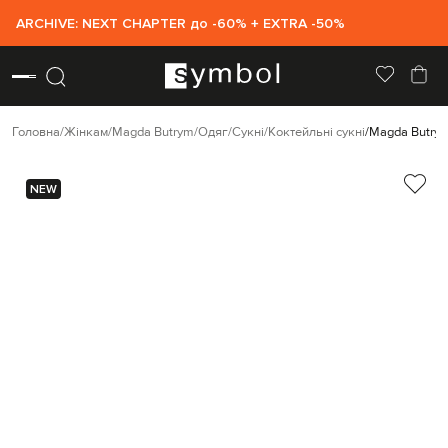
ARCHIVE: NEXT CHAPTER до -60% + EXTRA -50%
Головна
Жінкам
Magda Butrym
Одяг
Сукні
Коктейльні сукні
Magda Butrym
NEW