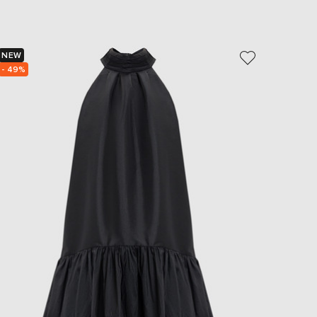
EUR
Slovakia
€
NEW
- 39%
EUR
Slovenia
- 49%
€
EUR
Spain
€
EUR
Sweden
€
UAH
Ukraine
₴
EUR
Other
€