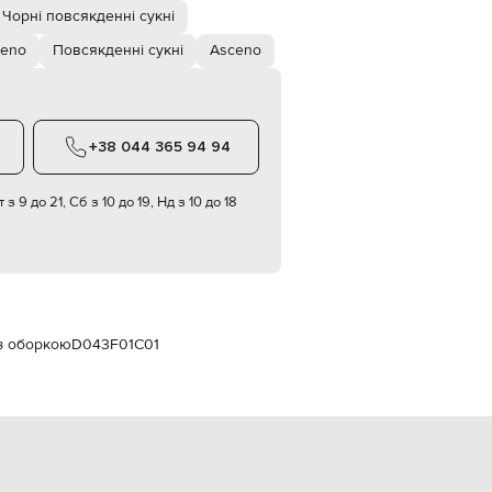
Italy
Чорні повсякденні сукні
€
ceno
Повсякденні сукні
Asceno
EUR
Latvia
€
EUR
Lithuania
+38 044 365 94 94
€
EUR
 з 9 до 21, Сб з 10 до 19, Нд з 10 до 18
Luxembourg
€
EUR
Netherlands
€
PLN
Poland
 з оборкою
D043F01C01
zł
EUR
Portugal
€
EUR
Romania
€