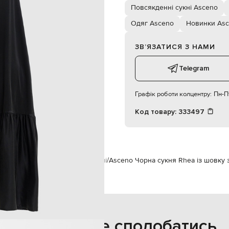
ручне прання, суха чистка
Повсякденні сукні Asceno
176 см
S
Одяг Asceno
Новинки As
ЗВʼЯЗАТИСЯ З НАМИ
83
60
Telegram
90
Графік роботи колцентру:
Пн-Пт
Код товару:
333497
no
Одяг
Сукні
Повсякденні сукні
Asceno Чорна сукня Rhea із шовку
Також може сподобатись