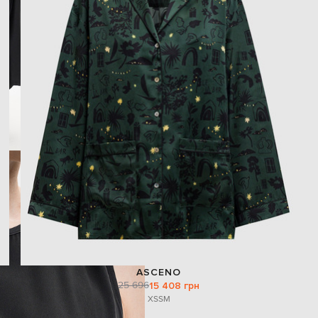
ASCENO
25 696
15 408 грн
XS
S
M