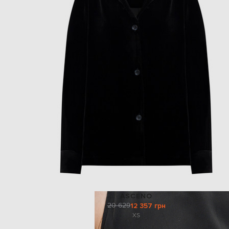
ASCENO
20 629
12 357 грн
XS