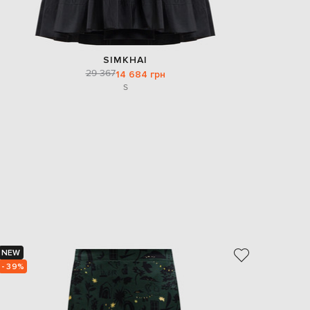
SIMKHAI
29 367
14 684 грн
S
NEW
NEW
- 39%
- 39%