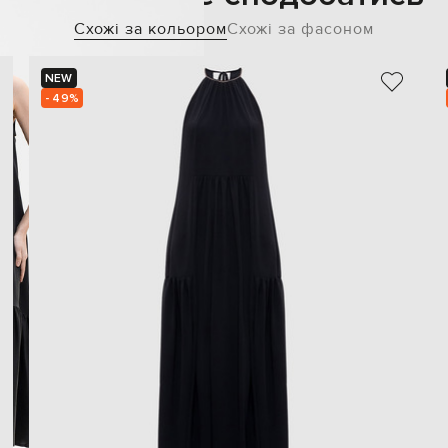
Схожі за кольором
Схожі за фасоном
NEW
- 49%