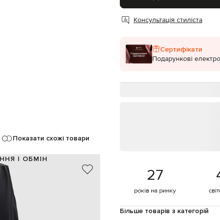
Консультація стиліста
Сертифікати
Подарункові електро
Показати схожі товари
ННЯ І ОБМІН
27
100% шовк
чорний
років на ринку
сві
оборки
гачок
Більше товарів з категорій
дві кишені в бокових швах