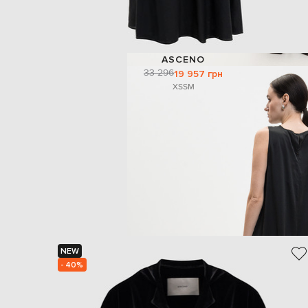
ASCENO
33 296
19 957 грн
XS
S
M
NEW
- 40%