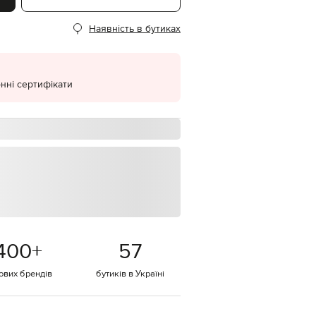
EUR
Наявність в бутиках
Denmark
€
EUR
Estonia
€
нні сертифікати
EUR
Finland
€
EUR
France
€
EUR
Germany
€
EUR
Greece
400
+
57
€
EUR
тових брендів
бутиків в Україні
Hungary
€
EUR