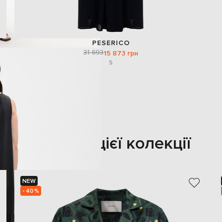
PESERICO
31 693
15 873 грн
S
Також з цієї колекції
NEW
- 40%