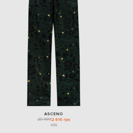
ASCENO
20 991
12 616 грн
XS
S