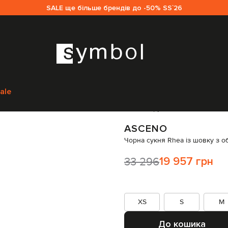
SALE ще більше брендів до -50% SS`26
no
Одяг
Сукні
Повсякденні сукні
Asceno Чорна сукня Rhea із шовку
ale
Код товару:
333497
ASCENO
Чорна сукня Rhea із шовку з 
33 296
19 957 грн
XS
S
M
До кошика