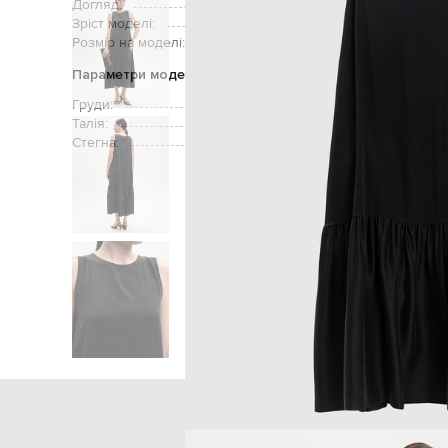
Догляд:
Зріст моделі:
Розмір на моделі:
Параметри моделі
Груди:
Талія:
Стегна:
Головна
Жінкам
Asce