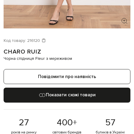
ШУКАЄТЕ НОВИЙ ОБРАЗ?
Давайте підберемо щось ще
Код товару:
216120
CHARO RUIZ
Схожі товари
Чорна спідниця Fleur з мереживом
Повідомити про наявність
Показати схожі товари
27
400
+
57
років на ринку
світових брендів
бутиків в Україні