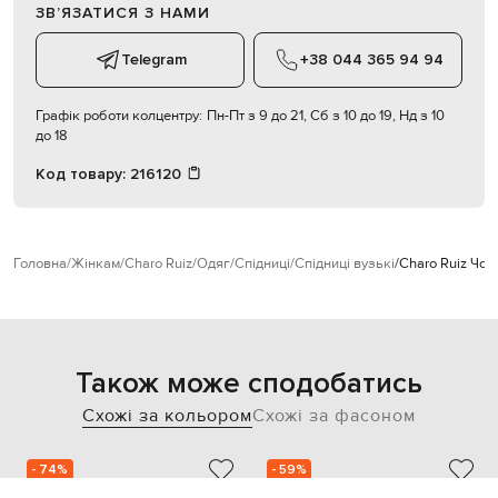
ЗВʼЯЗАТИСЯ З НАМИ
Telegram
+38 044 365 94 94
Графік роботи колцентру:
Пн-Пт з 9 до 21, Сб з 10 до 19, Нд з 10
до 18
Код товару:
216120
Головна
Жінкам
Charo Ruiz
Одяг
Спідниці
Спідниці вузькі
Charo Ruiz Чор
Також може сподобатись
Схожі за кольором
Схожі за фасоном
- 74%
- 59%