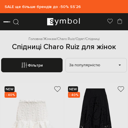
SALE ще більше брендів до -50% SS`26
Головна
Жінкам
Charo Ruiz
Одяг
Спідниці
Спідниці Charo Ruiz для жінок
За популярністю
Фільтри
NEW
NEW
- 40%
- 40%